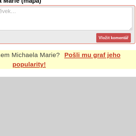
a Marie (mapa)
énem
Michaela Marie
?
Pošli mu graf jeho
popularity!