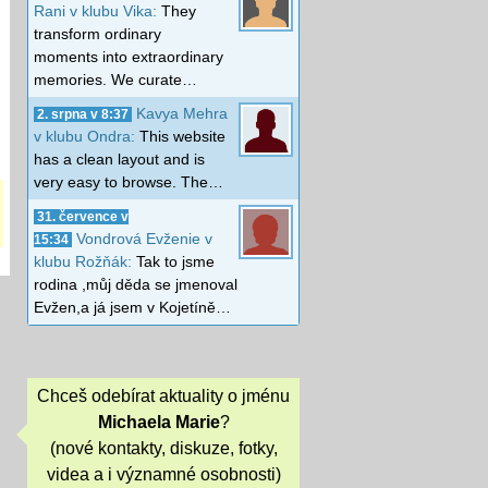
Rani v klubu Vika:
They
transform ordinary
moments into extraordinary
memories. We curate…
Kavya Mehra
2. srpna v 8:37
v klubu Ondra:
This website
has a clean layout and is
very easy to browse. The…
31. července v
Vondrová Evženie v
15:34
klubu Rožňák:
Tak to jsme
rodina ,můj děda se jmenoval
Evžen,a já jsem v Kojetíně…
Chceš odebírat aktuality o jménu
Michaela Marie
?
(nové kontakty, diskuze, fotky,
videa a i významné osobnosti)