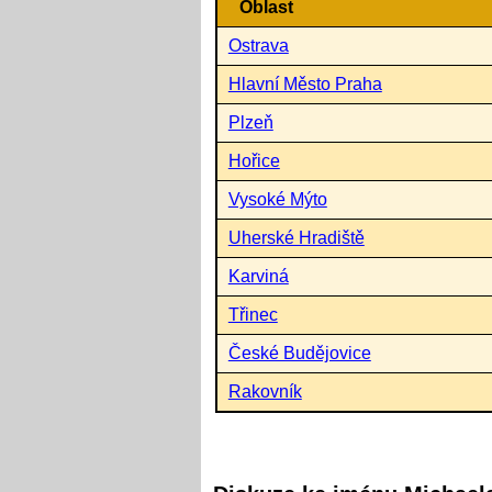
Oblast
Ostrava
Hlavní Město Praha
Plzeň
Hořice
Vysoké Mýto
Uherské Hradiště
Karviná
Třinec
České Budějovice
Rakovník