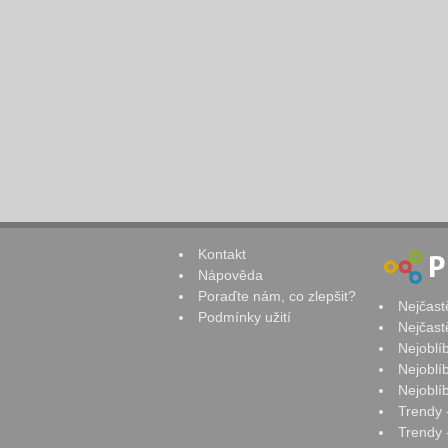
Kontakt
Nápověda
Poraďte nám, co zlepšit?
Nejčast
Podmínky užití
Nejčast
Nejoblí
Nejoblí
Nejoblí
Trendy 
Trendy -