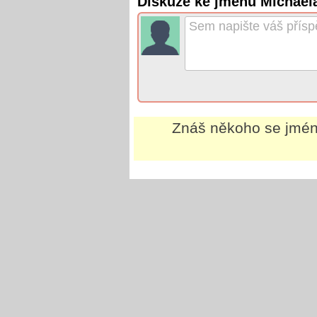
Diskuze ke jménu Michael
Znáš někoho se jm