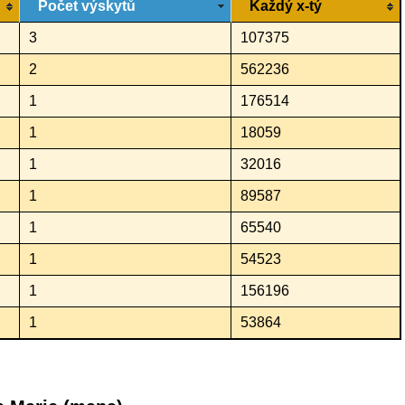
Počet výskytů
Každý x-tý
3
107375
2
562236
1
176514
1
18059
1
32016
1
89587
1
65540
1
54523
1
156196
1
53864