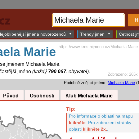
ejoblíbenější jména novorozenců
Trendy jmen
Četnost jm
https://www.krestnijmeno.cz/Michaela Marie
ela Marie
í se jménem Michaela Marie.
častější jméno
(každý
790 067.
obyvatel)
.
Zobrazeno: 265x
Podobně znějící jméno:
Michaela-Marie
(1
Původ
Osobnosti
Klub Michaela Marie
Tip:
Pro informace o oblasti na mapu
klikněte
.
Pro zobrazení stránky
oblasti
klikněte 2x.
.