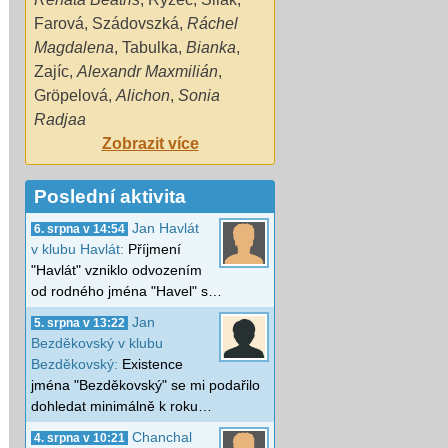
Farová
,
Szádovszká
,
Ráchel
Magdalena
,
Tabulka
,
Bianka
,
Zajíc
,
Alexandr Maxmilián
,
Gröpelová
,
Alichon
,
Sonia
Radjaa
Zobrazit více
Poslední aktivita
Jan Havlát
6. srpna v 14:54
v klubu Havlát:
Příjmení
"Havlát" vzniklo odvozením
od rodného jména "Havel" s…
Jan
5. srpna v 13:22
Bezděkovský v klubu
Bezděkovský:
Existence
jména "Bezděkovský" se mi podařilo
dohledat minimálně k roku…
Chanchal
4. srpna v 10:21