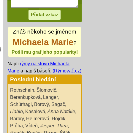
Znáš někoho se jménem
Michaela Marie
?
Pošli mu graf jeho popularity!
Najdi
rýmy na slovo Michaela
Marie
a napiš báseň.
(Rýmovač.cz)
Poslední hledání
Rothschein
,
Šlomovič
,
Berankupková
,
Langer
,
Schürhagl
,
Borový
,
Sagač
,
Habib
,
Kasalová
,
Anna Natálie
,
Barbry
,
Heimerová
,
Hojdik
,
Průha
,
Vídeň
,
Jesper
,
Thea
,
Renáta Beatris
,
Ryzec
,
Šilák
,