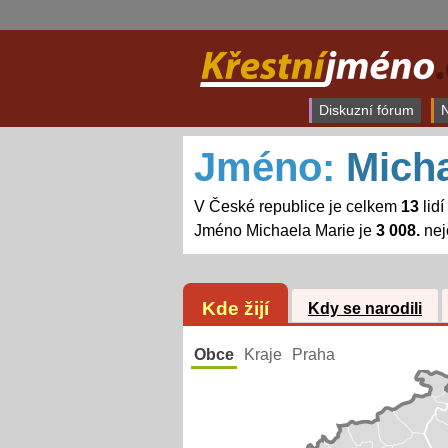
Diskuzní fórum
N
Jméno:
Micha
V České republice je celkem
13
lid
Jméno Michaela Marie je
3 008.
nej
Kde žijí
Kdy se narodili
Obce
Kraje
Praha