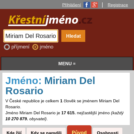
|
Přihlášení
Registrace
příjmení
jméno
MENU ≡
Jméno:
Miriam Del
Rosario
V České republice je celkem
1
člověk se jménem Miriam Del
Rosario.
Jméno Miriam Del Rosario je
17 615.
nejčastější jméno
(každý
10 270 879.
obyvatel)
.
Původ
Kde žijí
Kdy se narodili
Osobnosti