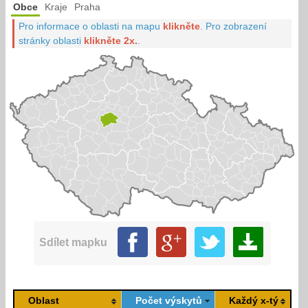
Obce
Kraje
Praha
Pro informace o oblasti na mapu
klikněte
.
Pro zobrazení
stránky oblasti
klikněte 2x.
.
Sdílet mapku
Oblast
Počet výskytů
Každý x-tý