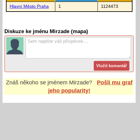
Hlavní Město Praha
1
1124473
Diskuze ke jménu Mirzade (mapa)
Znáš někoho se jménem
Mirzade
?
Pošli mu graf
jeho popularity!