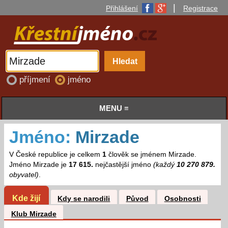
|
Přihlášení
Registrace
příjmení
jméno
MENU ≡
Jméno:
Mirzade
V České republice je celkem
1
člověk se jménem Mirzade.
Jméno Mirzade je
17 615.
nejčastější jméno
(každý
10 270 879.
obyvatel)
.
Kde žijí
Kdy se narodili
Původ
Osobnosti
Klub Mirzade