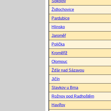
Sokolov
Židlochovice
Pardubice
Hlinsko
Jaroměř
Polička
Kroměříž
Olomouc
Žďár nad Sázavou
Jičín
Slavkov u Brna
Rožnov pod Radhoštěm
Havířov