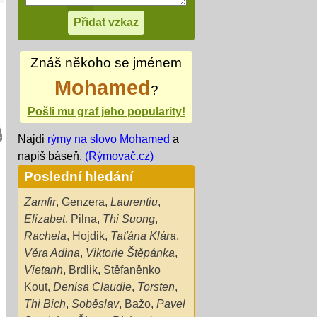
Znáš někoho se jménem
Mohamed
?
Pošli mu graf jeho popularity!
Najdi
rýmy na slovo Mohamed
a
napiš báseň.
(Rýmovač.cz)
Poslední hledání
Zamfir
,
Genzera
,
Laurentiu
,
Elizabet
,
Pilna
,
Thi Suong
,
Rachela
,
Hojdik
,
Taťána Klára
,
Věra Adina
,
Viktorie Štěpánka
,
Vietanh
,
Brdlik
,
Stěfaněnko
Kout
,
Denisa Claudie
,
Torsten
,
Thi Bich
,
Soběslav
,
Bažo
,
Pavel