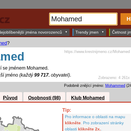
ejoblíbenější jména novorozenců
Trendy jmen
Četnost jm
med
?
https://www.krestnijmeno.cz/Mohamed
amed
dí se jménem Mohamed.
jší jméno
(každý
99 717.
obyvatel)
.
Zobrazeno: 4 261x
Podobně znějící jméno:
Mohammed
(24
Původ
Osobnosti (98)
Klub Mohamed
Tip:
Pro informace o oblasti na mapu
klikněte
.
Pro zobrazení stránky
oblasti
klikněte 2x.
.