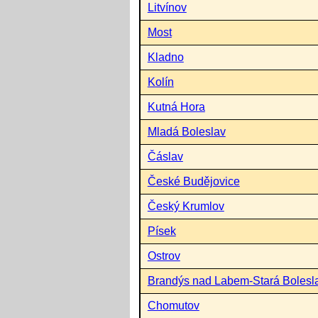
Litvínov
Most
Kladno
Kolín
Kutná Hora
Mladá Boleslav
Čáslav
České Budějovice
Český Krumlov
Písek
Ostrov
Brandýs nad Labem-Stará Bolesl
Chomutov