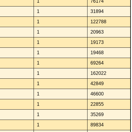
1
76174
1
31894
1
122788
1
20963
1
19173
1
19468
1
69264
1
162022
1
42849
1
46600
1
22855
1
35269
1
89834