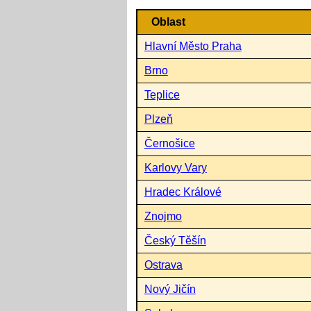
Oblast
Hlavní Město Praha
Brno
Teplice
Plzeň
Černošice
Karlovy Vary
Hradec Králové
Znojmo
Český Těšín
Ostrava
Nový Jičín