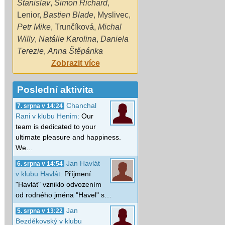
Stanislav
,
Šimon Richard
,
Lenior
,
Bastien Blade
,
Myslivec
,
Petr Mike
,
Trunčíková
,
Michal
Willy
,
Natálie Karolina
,
Daniela
Terezie
,
Anna Štěpánka
Zobrazit více
Poslední aktivita
Chanchal
7. srpna v 14:24
Rani v klubu Henim:
Our
team is dedicated to your
ultimate pleasure and happiness.
We…
Jan Havlát
6. srpna v 14:54
v klubu Havlát:
Příjmení
"Havlát" vzniklo odvozením
od rodného jména "Havel" s…
Jan
5. srpna v 13:22
Bezděkovský v klubu