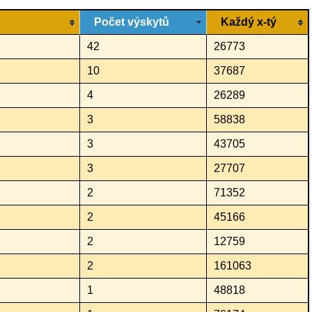
Počet výskytů
Každý x-tý
42
26773
10
37687
4
26289
3
58838
3
43705
3
27707
2
71352
2
45166
2
12759
2
161063
1
48818