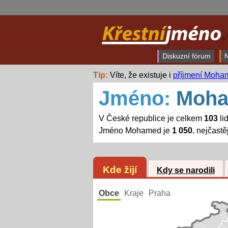
Diskuzní fórum
N
Tip:
Víte, že existuje i
příjmení Moha
Jméno:
Moh
V České republice je celkem
103
li
Jméno Mohamed je
1 050.
nejčastě
Kde žijí
Kdy se narodili
Obce
Kraje
Praha