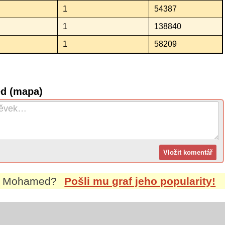
1
54387
1
138840
1
58209
d (mapa)
m
Mohamed
?
Pošli mu graf jeho popularity!