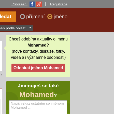
|
Přihlášení
Registrace
příjmení
jméno
en podle oblastí
Chceš odebírat aktuality o jménu
Mohamed
?
(nové kontakty, diskuze, fotky,
videa a i významné osobnosti)
)
Jmenuješ se také
Mohamed
?