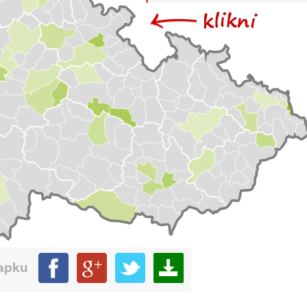
mapku