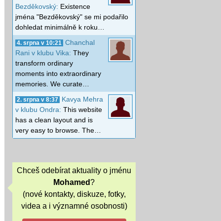
Bezděkovský:
Existence
jména "Bezděkovský" se mi podařilo
dohledat minimálně k roku…
Chanchal
4. srpna v 10:21
Rani v klubu Vika:
They
transform ordinary
moments into extraordinary
memories. We curate…
Kavya Mehra
2. srpna v 8:37
v klubu Ondra:
This website
has a clean layout and is
very easy to browse. The…
Chceš odebírat aktuality o jménu
Mohamed
?
(nové kontakty, diskuze, fotky,
videa a i významné osobnosti)