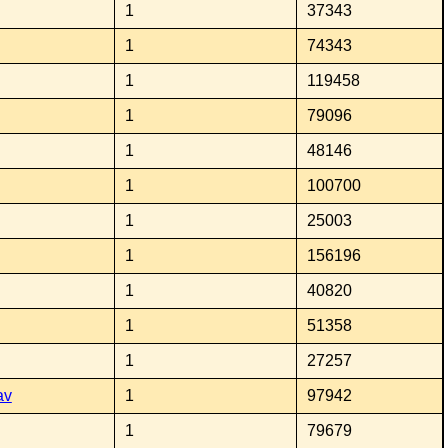
1
37343
1
74343
1
119458
1
79096
1
48146
1
100700
1
25003
1
156196
1
40820
1
51358
1
27257
av
1
97942
1
79679