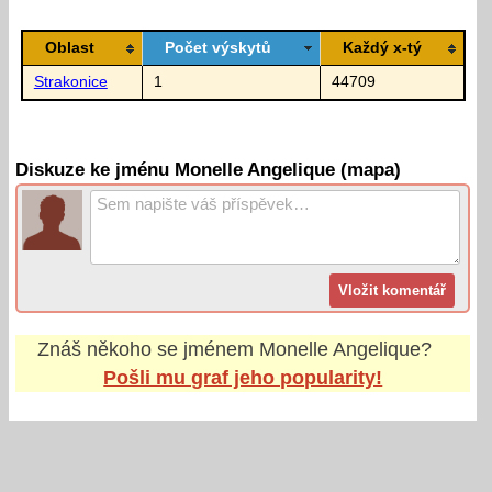
Oblast
Počet výskytů
Každý x-tý
Strakonice
1
44709
Diskuze ke jménu Monelle Angelique (mapa)
Znáš někoho se jménem
Monelle Angelique
?
Pošli mu graf jeho popularity!