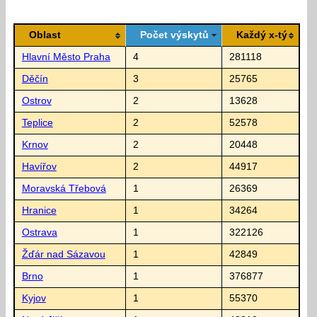
Oblast
Počet výskytů
Každý x-tý
Hlavní Město Praha
4
281118
Děčín
3
25765
Ostrov
2
13628
Teplice
2
52578
Krnov
2
20448
Havířov
2
44917
Moravská Třebová
1
26369
Hranice
1
34264
Ostrava
1
322126
Žďár nad Sázavou
1
42849
Brno
1
376877
Kyjov
1
55370