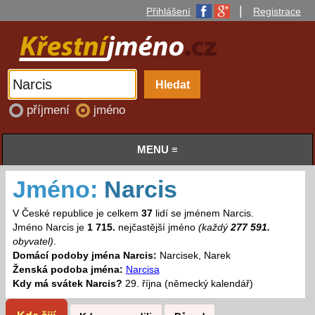
|
Přihlášení
Registrace
příjmení
jméno
MENU ≡
Jméno:
Narcis
V České republice je celkem
37
lidí se jménem Narcis.
Jméno Narcis je
1 715.
nejčastější jméno
(každý
277 591.
obyvatel)
.
Domácí podoby jména Narcis:
Narcisek, Narek
Ženská podoba jména:
Narcisa
Kdy má svátek Narcis?
29. října (německý kalendář)