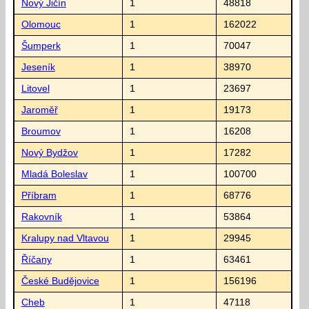
Nový Jičín
1
48818
Olomouc
1
162022
Šumperk
1
70047
Jeseník
1
38970
Litovel
1
23697
Jaroměř
1
19173
Broumov
1
16208
Nový Bydžov
1
17282
Mladá Boleslav
1
100700
Příbram
1
68776
Rakovník
1
53864
Kralupy nad Vltavou
1
29945
Říčany
1
63461
České Budějovice
1
156196
Cheb
1
47118