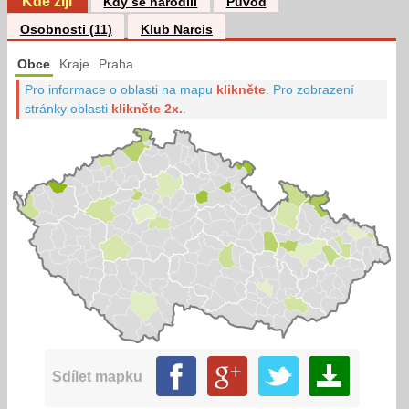
Kde žijí
Kdy se narodili
Původ
Osobnosti (11)
Klub Narcis
Obce
Kraje
Praha
Pro informace o oblasti na mapu
klikněte
.
Pro zobrazení
stránky oblasti
klikněte 2x.
.
Sdílet mapku