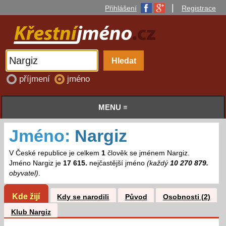
|
Přihlášení
Registrace
příjmení
jméno
MENU ≡
Jméno:
Nargiz
V České republice je celkem
1
člověk se jménem Nargiz.
Jméno Nargiz je
17 615.
nejčastější jméno
(každý
10 270 879.
obyvatel)
.
Kde žijí
Kdy se narodili
Původ
Osobnosti (2)
Klub Nargiz