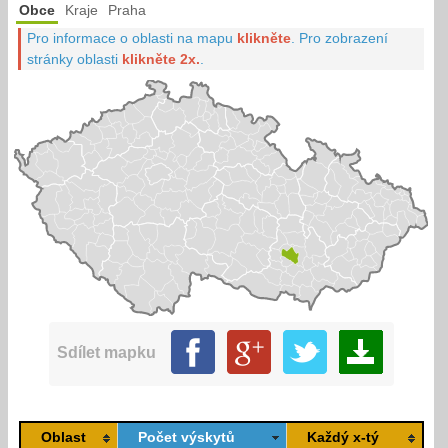
Obce
Kraje
Praha
Pro informace o oblasti na mapu
klikněte
.
Pro zobrazení
stránky oblasti
klikněte 2x.
.
Sdílet mapku
Oblast
Počet výskytů
Každý x-tý