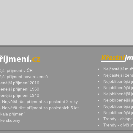
Nejčastější mu
ější příjmení v ČR
Nejčastější že
ější příjmení novorozenců
Nejoblíbenější
benější příjmení 2016
Nejoblíbenější
benější příjmení 1960
Nejoblíbenější
benější příjmení 1940
Nejoblíbenější
- Největší růst příjmení za poslední 2 roky
Nejoblíbenější
 Největší růst příjmení za posledních 5 let
Nejoblíbenější
ikala příjmení
Trendy - chlape
ké skupiny
Trendy - dívčí 