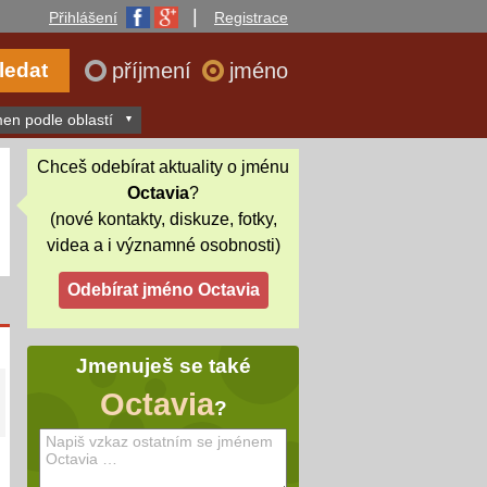
|
Přihlášení
Registrace
příjmení
jméno
en podle oblastí
Chceš odebírat aktuality o jménu
Octavia
?
(nové kontakty, diskuze, fotky,
videa a i významné osobnosti)
Jmenuješ se také
Octavia
?