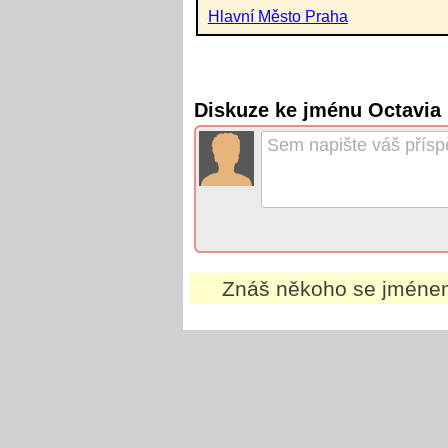
Hlavní Město Praha
Diskuze ke jménu Octavia
Znáš někoho se jmén