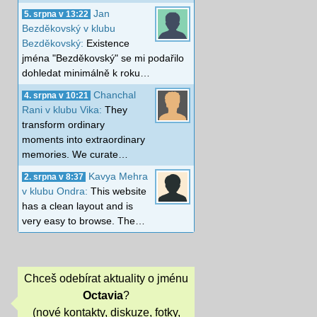
Jan
5. srpna v 13:22
Bezděkovský v klubu
Bezděkovský:
Existence
jména "Bezděkovský" se mi podařilo
dohledat minimálně k roku…
Chanchal
4. srpna v 10:21
Rani v klubu Vika:
They
transform ordinary
moments into extraordinary
memories. We curate…
Kavya Mehra
2. srpna v 8:37
v klubu Ondra:
This website
has a clean layout and is
very easy to browse. The…
Chceš odebírat aktuality o jménu
Octavia
?
(nové kontakty, diskuze, fotky,