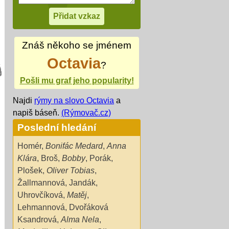
Znáš někoho se jménem
Octavia
?
Pošli mu graf jeho popularity!
Najdi
rýmy na slovo Octavia
a
napiš báseň.
(Rýmovač.cz)
Poslední hledání
Homér
,
Bonifác Medard
,
Anna
Klára
,
Broš
,
Bobby
,
Porák
,
Plošek
,
Oliver Tobias
,
Žallmannová
,
Jandák
,
Uhrovčíková
,
Matěj
,
Lehmannová
,
Dvořáková
Ksandrová
,
Alma Nela
,