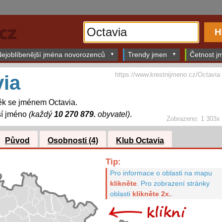
ejoblíbenější jména novorozenců
Trendy jmen
Četnost jm
https://www.krestnijmeno.cz/Octavia
ia
ěk se jménem Octavia.
ší jméno
(každý
10 270 879.
obyvatel)
.
Zobrazeno: 1 303x
Původ
Osobnosti (4)
Klub Octavia
Tip:
Pro informace o oblasti na mapu
klikněte
.
Pro zobrazení stránky
oblasti
klikněte 2x.
.