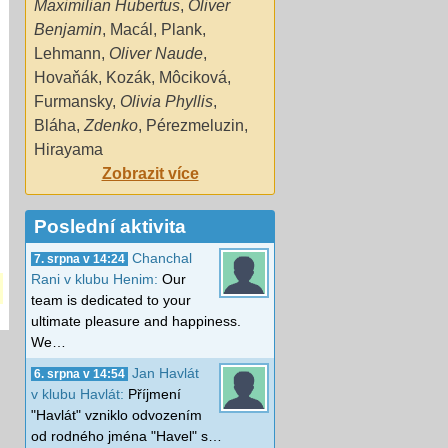
Maximilian Hubertus
,
Oliver
Benjamin
,
Macál
,
Plank
,
Lehmann
,
Oliver Naude
,
Hovaňák
,
Kozák
,
Môciková
,
Furmansky
,
Olivia Phyllis
,
Bláha
,
Zdenko
,
Pérezmeluzin
,
Hirayama
Zobrazit více
Poslední aktivita
Chanchal
7. srpna v 14:24
Rani v klubu Henim:
Our
team is dedicated to your
ultimate pleasure and happiness.
We…
Jan Havlát
6. srpna v 14:54
v klubu Havlát:
Příjmení
"Havlát" vzniklo odvozením
od rodného jména "Havel" s…