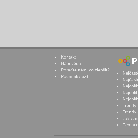
Kontakt
Nápověda
Poraďte nám, co zlepšit?
Nejčast
Podmínky užití
Nejčast
Nejoblí
Nejoblí
Nejoblí
Trendy 
Trendy -
Jak vzn
Tématic