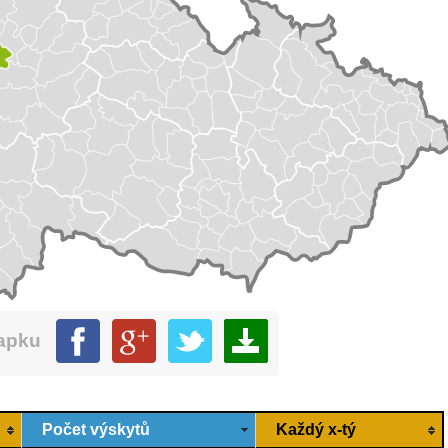
mapku
Počet výskytů
Každý x-tý