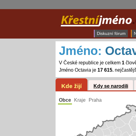
Diskuzní fórum
N
Jméno:
Octav
V České republice je celkem
1
člov
Jméno Octavia je
17 615.
nejčastěj
Kde žijí
Kdy se narodili
Obce
Kraje
Praha