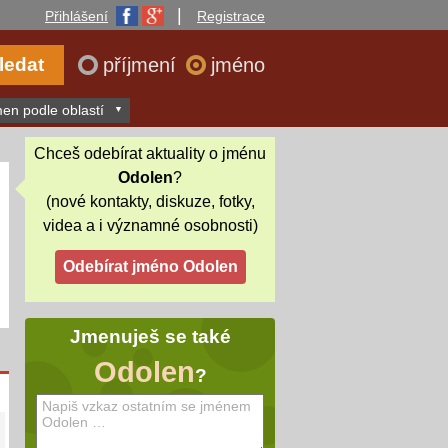
|
Přihlášení
Registrace
příjmení
jméno
en podle oblastí
Chceš odebírat aktuality o jménu
Odolen
?
(nové kontakty, diskuze, fotky,
videa a i významné osobnosti)
Jmenuješ se také
Odolen
?