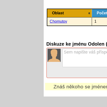
Oblast
Počet
Chomutov
1
Diskuze ke jménu Odolen 
Znáš někoho se jmén