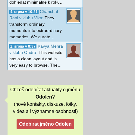
dohledat minimálně k roku…
Chanchal
4. srpna v 10:21
Rani v klubu Vika:
They
transform ordinary
moments into extraordinary
memories. We curate…
Kavya Mehra
2. srpna v 8:37
v klubu Ondra:
This website
has a clean layout and is
very easy to browse. The…
Chceš odebírat aktuality o jménu
Odolen
?
(nové kontakty, diskuze, fotky,
videa a i významné osobnosti)