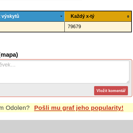
 výskytů
Každý x-tý
79679
(mapa)
em
Odolen
?
Pošli mu graf jeho popularity!