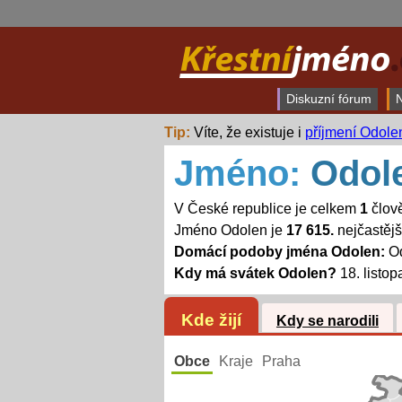
Diskuzní fórum
N
Tip:
Víte, že existuje i
příjmení Odole
Jméno:
Odol
V České republice je celkem
1
člov
Jméno Odolen je
17 615.
nejčastěj
Domácí podoby jména Odolen:
Od
Kdy má svátek Odolen?
18. listop
Kde žijí
Kdy se narodili
Obce
Kraje
Praha