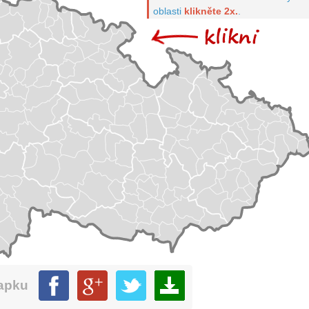
oblasti
klikněte 2x.
.
mapku