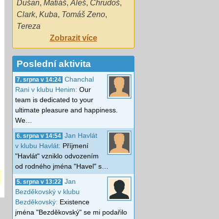
Dušan
,
Matiáš
,
Aleš
,
Chrudoš
,
Clark
,
Kuba
,
Tomáš Zeno
,
Tereza
Zobrazit více
Poslední aktivita
Chanchal
7. srpna v 14:24
Rani v klubu Henim:
Our
team is dedicated to your
ultimate pleasure and happiness.
We…
Jan Havlát
6. srpna v 14:54
v klubu Havlát:
Příjmení
"Havlát" vzniklo odvozením
od rodného jména "Havel" s…
Jan
5. srpna v 13:22
Bezděkovský v klubu
Bezděkovský:
Existence
jména "Bezděkovský" se mi podařilo