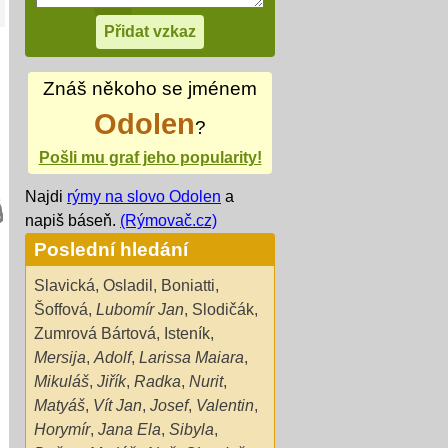
Znáš někoho se jménem
Odolen
?
Pošli mu graf jeho popularity!
Najdi
rýmy na slovo Odolen
a
napiš báseň.
(Rýmovač.cz)
Poslední hledání
Slavická
,
Osladil
,
Boniatti
,
Šoffová
,
Lubomír Jan
,
Slodičák
,
Zumrová Bártová
,
Isteník
,
Mersija
,
Adolf
,
Larissa Maiara
,
Mikuláš
,
Jiřík
,
Radka
,
Nurit
,
Matyáš
,
Vít Jan
,
Josef
,
Valentin
,
Horymír
,
Jana Ela
,
Sibyla
,