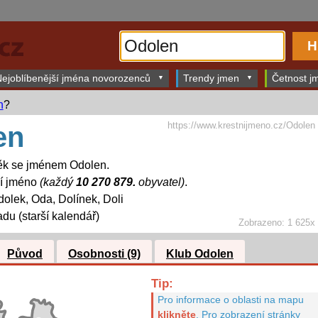
ejoblíbenější jména novorozenců
Trendy jmen
Četnost jm
n
?
https://www.krestnijmeno.cz/Odolen
en
ěk se jménem Odolen.
ší jméno
(každý
10 270 879.
obyvatel)
.
olek, Oda, Dolínek, Doli
adu (starší kalendář)
Zobrazeno: 1 625x
Původ
Osobnosti (9)
Klub Odolen
Tip:
Pro informace o oblasti na mapu
klikněte
.
Pro zobrazení stránky