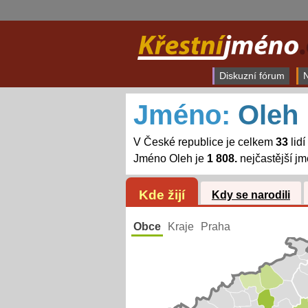
Diskuzní fórum
N
Jméno:
Oleh
V České republice je celkem
33
lid
Jméno Oleh je
1 808.
nejčastější j
Kde žijí
Kdy se narodili
Obce
Kraje
Praha