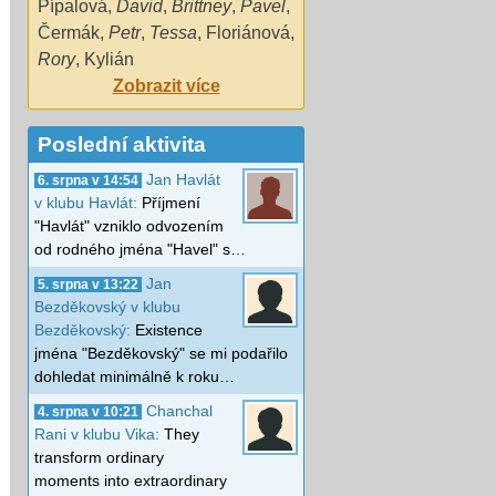
Pípalová
,
David
,
Brittney
,
Pavel
,
Čermák
,
Petr
,
Tessa
,
Floriánová
,
Rory
,
Kylián
Zobrazit více
Poslední aktivita
Jan Havlát
6. srpna v 14:54
v klubu Havlát:
Příjmení
"Havlát" vzniklo odvozením
od rodného jména "Havel" s…
Jan
5. srpna v 13:22
Bezděkovský v klubu
Bezděkovský:
Existence
jména "Bezděkovský" se mi podařilo
dohledat minimálně k roku…
Chanchal
4. srpna v 10:21
Rani v klubu Vika:
They
transform ordinary
moments into extraordinary