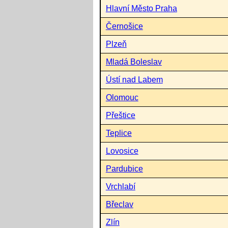
Hlavní Město Praha
Černošice
Plzeň
Mladá Boleslav
Ústí nad Labem
Olomouc
Přeštice
Teplice
Lovosice
Pardubice
Vrchlabí
Břeclav
Zlín