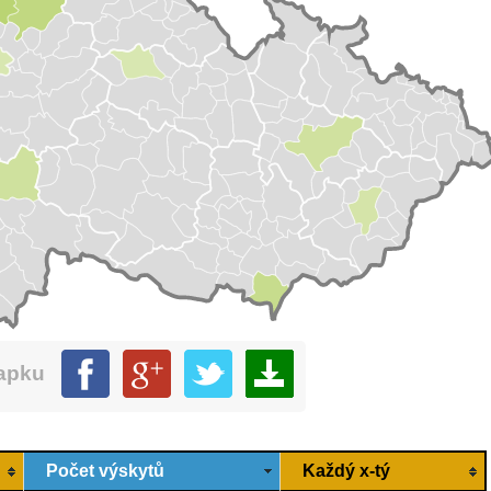
mapku
Počet výskytů
Každý x-tý