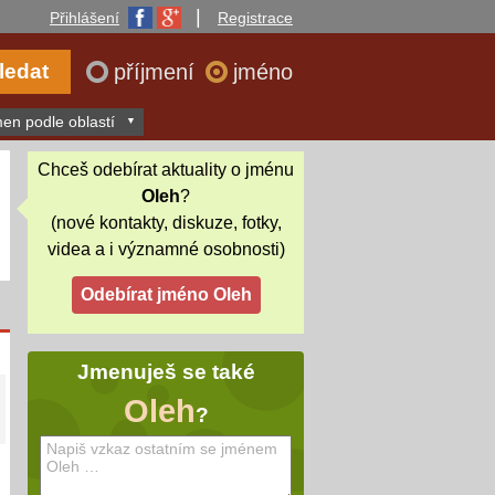
|
Přihlášení
Registrace
příjmení
jméno
en podle oblastí
Chceš odebírat aktuality o jménu
Oleh
?
(nové kontakty, diskuze, fotky,
videa a i významné osobnosti)
Jmenuješ se také
Oleh
?