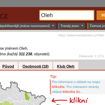
ejoblíbenější jména novorozenců
Trendy jmen
Četnost jm
https://www.krestnijmeno.cz/Oleh
í se jménem Oleh.
méno
(každý
311 238.
obyvatel)
.
Zobrazeno: 1 217x
Původ
Osobnosti (18)
Klub Oleh
Tip:
Pro informace o oblasti na mapu
klikněte
.
Pro zobrazení stránky
oblasti
klikněte 2x.
.