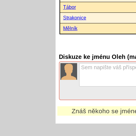
Tábor
Strakonice
Mělník
Diskuze ke jménu Oleh (m
Znáš někoho se jmé