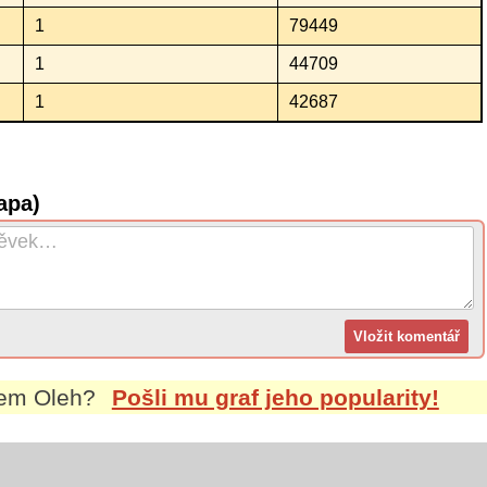
1
79449
1
44709
1
42687
apa)
nem
Oleh
?
Pošli mu graf jeho popularity!