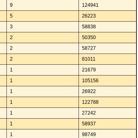
9
124941
5
26223
3
58838
2
50350
2
58727
2
81011
1
21679
1
105156
1
26922
1
122788
1
27242
1
58937
1
98749