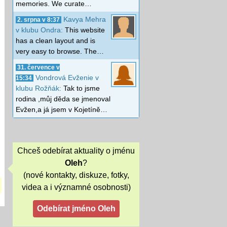
memories. We curate…
Kavya Mehra
2. srpna v 8:37
v klubu Ondra:
This website
has a clean layout and is
very easy to browse. The…
31. července v
Vondrová Evženie v
15:34
klubu Rožňák:
Tak to jsme
rodina ,můj děda se jmenoval
Evžen,a já jsem v Kojetíně…
Chceš odebírat aktuality o jménu
Oleh
?
(nové kontakty, diskuze, fotky,
videa a i významné osobnosti)