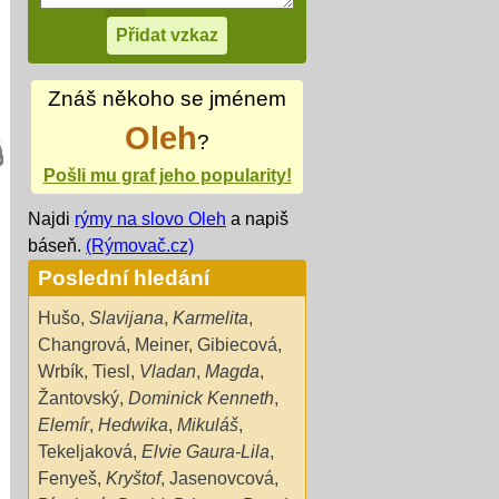
Znáš někoho se jménem
Oleh
?
Pošli mu graf jeho popularity!
Najdi
rýmy na slovo Oleh
a napiš
báseň.
(Rýmovač.cz)
Poslední hledání
Hušo
,
Slavijana
,
Karmelita
,
Changrová
,
Meiner
,
Gibiecová
,
Wrbík
,
Tiesl
,
Vladan
,
Magda
,
Žantovský
,
Dominick Kenneth
,
Elemír
,
Hedwika
,
Mikuláš
,
Tekeljaková
,
Elvie Gaura-Lila
,
Fenyeš
,
Kryštof
,
Jasenovcová
,