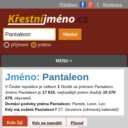
|
Přihlášení
Registrace
příjmení
jméno
MENU ≡
Jméno:
Pantaleon
V České republice je celkem
1
člověk se jménem Pantaleon.
Jméno Pantaleon je
17 615.
nejčastější jméno
(každý
10 270
879.
obyvatel)
.
Domácí podoby jména Pantaleon:
Pantek, Leon, Leo
Kdy má svátek Pantaleon?
27. července (německý kalendář)
Kde žijí
Kdy se narodili
Původ