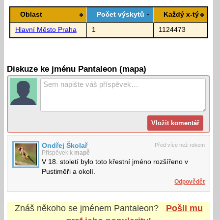
Oblast
Počet výskytů
Každý x-tý
Hlavní Město Praha
1
1124473
Diskuze ke jménu Pantaleon (mapa)
Ondřej Školař
Před více než rokem
Příspěvek k
mapě
V 18. století bylo toto křestní jméno rozšířeno v
Pustiměři a okolí.
Odpovědět
Znáš někoho se jménem
Pantaleon
?
Pošli mu