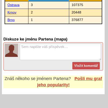
Ostrava
3
107375
Krnov
2
20448
Brno
1
376877
Diskuze ke jménu Partena (mapa)
Znáš někoho se jménem
Partena
?
Pošli mu graf
jeho popularity!