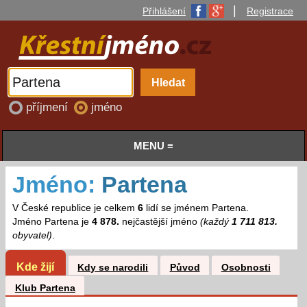
|
Přihlášení
Registrace
příjmení
jméno
MENU ≡
Jméno:
Partena
V České republice je celkem
6
lidí se jménem Partena.
Jméno Partena je
4 878.
nejčastější jméno
(každý
1 711 813.
obyvatel)
.
Kde žijí
Kdy se narodili
Původ
Osobnosti
Klub Partena