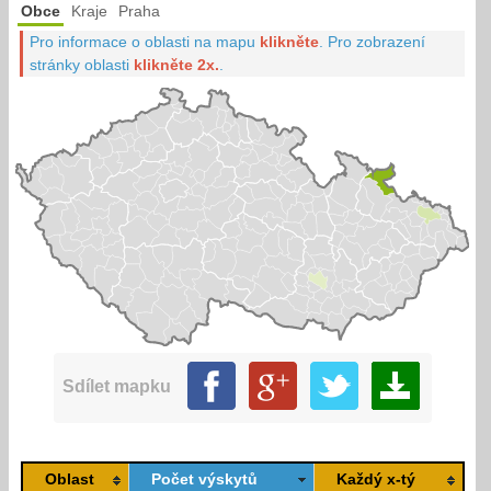
Obce
Kraje
Praha
Pro informace o oblasti na mapu
klikněte
.
Pro zobrazení
stránky oblasti
klikněte 2x.
.
Sdílet mapku
Oblast
Počet výskytů
Každý x-tý