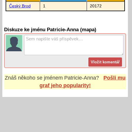
Český Brod
1
20172
Diskuze ke jménu Patricie-Anna (mapa)
Znáš někoho se jménem
Patricie-Anna
?
Pošli mu
graf jeho popularity!