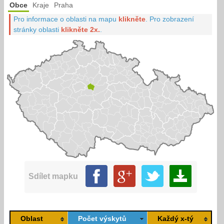
Obce
Kraje
Praha
Pro informace o oblasti na mapu
klikněte
.
Pro zobrazení
stránky oblasti
klikněte 2x.
.
Sdílet mapku
Oblast
Počet výskytů
Každý x-tý