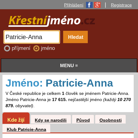
|
Přihlášení
Registrace
příjmení
jméno
MENU ≡
Jméno:
Patricie-Anna
V České republice je celkem
1
člověk se jménem Patricie-Anna.
Jméno Patricie-Anna je
17 615.
nejčastější jméno
(každý
10 270
879.
obyvatel)
.
Kde žijí
Kdy se narodili
Původ
Osobnosti
Klub Patricie-Anna