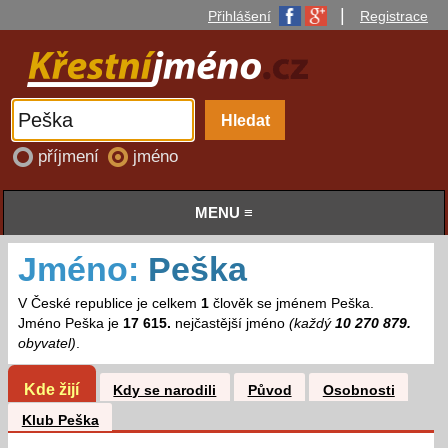
|
Přihlášení
Registrace
příjmení
jméno
MENU ≡
Jméno:
Peška
V České republice je celkem
1
člověk se jménem Peška.
Jméno Peška je
17 615.
nejčastější jméno
(každý
10 270 879.
obyvatel)
.
Kde žijí
Kdy se narodili
Původ
Osobnosti
Klub Peška