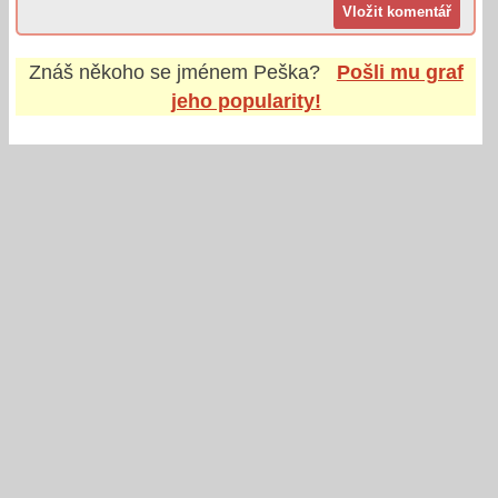
Znáš někoho se jménem
Peška
?
Pošli mu graf
jeho popularity!