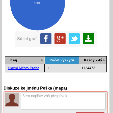
100%
Sdílet graf
Kraj
Počet výskytů
Každý x-tý
Hlavní Město Praha
1
1124473
Diskuze ke jménu Peška (mapa)