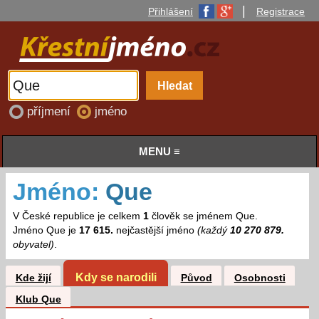
|
Přihlášení
Registrace
příjmení
jméno
MENU ≡
Jméno:
Que
V České republice je celkem
1
člověk se jménem Que.
Jméno Que je
17 615.
nejčastější jméno
(každý
10 270 879.
obyvatel)
.
Kdy se narodili
Kde žijí
Původ
Osobnosti
Klub Que