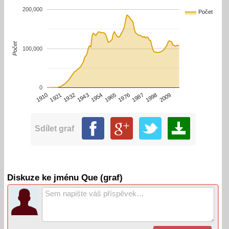
200,000
Počet
Počet
100,000
0
1910
1932
1954
1976
1998
1921
1943
1965
1987
2009
Sdílet graf
Diskuze ke jménu Que (graf)