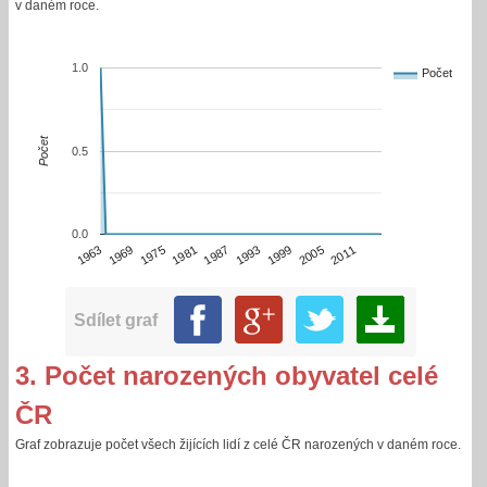
v daném roce.
1.0
Počet
Počet
0.5
0.0
1981
2005
1963
1987
2011
1969
1993
1975
1999
Sdílet graf
3. Počet narozených obyvatel celé
ČR
Graf zobrazuje počet všech žijících lidí z celé ČR narozených v daném roce.