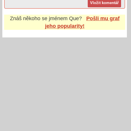
Znáš někoho se jménem
Que
?
Pošli mu graf
jeho popularity!