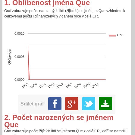
1. Oblíbenost jména Que
Graf zobrazuje počet narozených lidí (žijících) se jménem Que vzhledem k
celkovému počtu lidí narozených v daném roce v celé ČR.
0.0010
Obl…
Oblíbenost
0.0005
0.0000
1981
2005
1963
1987
2011
1969
1993
1975
1999
Sdílet graf
2. Počet narozených se jménem
Que
Graf zobrazuje počet žijících lidí se jménem Que z celé ČR, kteří se narodili