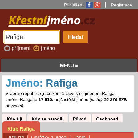
|
Přihlášení
Registrace
příjmení
jméno
MENU ≡
Jméno:
Rafiga
V České republice je celkem
1
člověk se jménem Rafiga.
Jméno Rafiga je
17 615.
nejčastější jméno
(každý
10 270 879.
obyvatel)
.
Kde žijí
Kdy se narodili
Původ
Osobnosti
Klub Rafiga
Diskuze
Obrázky a videa
Tablo