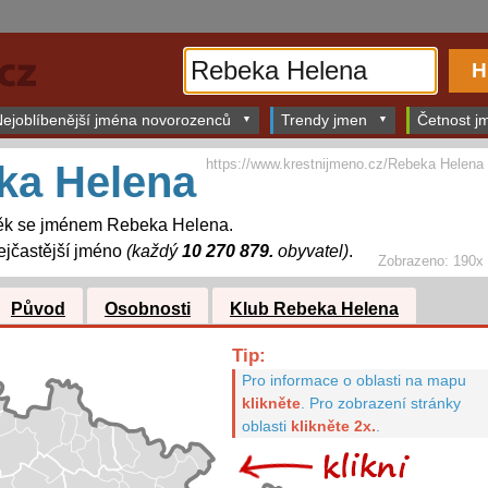
ejoblíbenější jména novorozenců
Trendy jmen
Četnost jm
https://www.krestnijmeno.cz/Rebeka Helena
ka Helena
ěk se jménem Rebeka Helena.
jčastější jméno
(každý
10 270 879.
obyvatel)
.
Zobrazeno: 190x
Původ
Osobnosti
Klub Rebeka Helena
Tip:
Pro informace o oblasti na mapu
klikněte
.
Pro zobrazení stránky
oblasti
klikněte 2x.
.