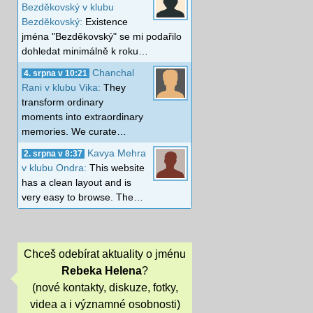
Bezděkovský v klubu
Bezděkovský:
Existence
jména "Bezděkovský" se mi podařilo
dohledat minimálně k roku…
Chanchal
4. srpna v 10:21
Rani v klubu Vika:
They
transform ordinary
moments into extraordinary
memories. We curate…
Kavya Mehra
2. srpna v 8:37
v klubu Ondra:
This website
has a clean layout and is
very easy to browse. The…
Chceš odebírat aktuality o jménu
Rebeka Helena
?
(nové kontakty, diskuze, fotky,
videa a i významné osobnosti)