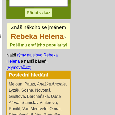
Znáš někoho se jménem
Rebeka Helena
?
Pošli mu graf jeho popularity!
Najdi
rýmy na slovo Rebeka
Helena
a napiš báseň.
(Rýmovač.cz)
Poslední hledání
Meloun
,
Pauzr
,
Anežka Antonie
,
Lyzák
,
Sosna
,
Novotná
Girstlová
,
Barchańská
,
Dana
Alena
,
Stanislav Vinterová
,
Ponikl
,
Van Meerveld
,
Omrai
,
Rindošová
,
Bláha
,
Roderika
,