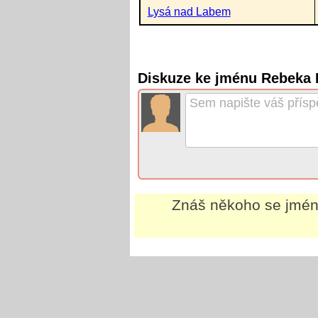
Lysá nad Labem
Diskuze ke jménu Rebeka 
Znáš někoho se jm