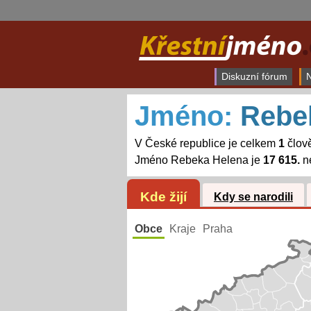
Diskuzní fórum
N
Jméno:
Rebe
V České republice je celkem
1
člov
Jméno Rebeka Helena je
17 615.
ne
Kde žijí
Kdy se narodili
Obce
Kraje
Praha