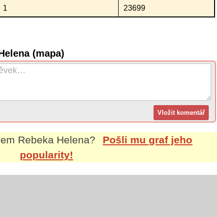
1
23699
Helena (mapa)
énem
Rebeka Helena
?
Pošli mu graf jeho
popularity!