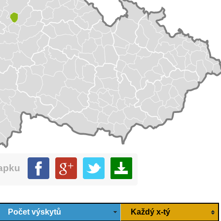
mapku
Počet výskytů
Každý x-tý