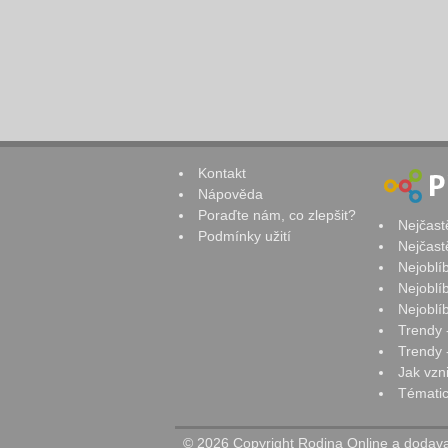
Kontakt
Nápověda
Poraďte nám, co zlepšit?
Nejčast
Podmínky užití
Nejčast
Nejoblí
Nejoblí
Nejoblí
Trendy 
Trendy -
Jak vzn
Tématic
© 2026 Copyright Rodina Online a dodavat