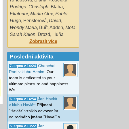
Rodrigo
,
Christoph
,
Blaha
,
Ekaterini
,
Martin Alex
,
Pablo
Hugo
,
Penslerová
,
David
,
Wendy Maria
,
Buřt
,
Addeh
,
Meta
,
Sarah Kalon
,
Drozd
,
Huňa
Zobrazit více
Poslední aktivita
Chanchal
7. srpna v 14:24
Rani v klubu Henim:
Our
team is dedicated to your
ultimate pleasure and happiness.
We…
Jan Havlát
6. srpna v 14:54
v klubu Havlát:
Příjmení
"Havlát" vzniklo odvozením
od rodného jména "Havel" s…
Jan
5. srpna v 13:22