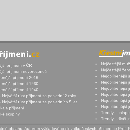
Nejčastější mu
ější příjmení v ČR
Nejčastější že
ější příjmení novorozenců
Nejoblíbenější
benější příjmení 2016
Nejoblíbenější
benější příjmení 1960
Nejoblíbenější
benější příjmení 1940
Nejoblíbenější
- Největší růst příjmení za poslední 2 roky
Nejoblíbenější
 Největší růst příjmení za posledních 5 let
Nejoblíbenější
ikala příjmení
Trendy - chlape
ké skupiny
Trendy - dívčí 
elé obsahu. Autorem výkladového slovníku českých příjmení je Prof. 