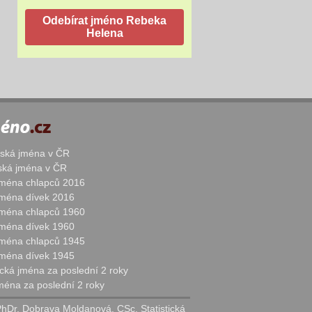
žská jména v ČR
nská jména v ČR
 jména chlapců 2016
 jména dívek 2016
 jména chlapců 1960
 jména dívek 1960
 jména chlapců 1945
 jména dívek 1945
cká jména za poslední 2 roky
jména za poslední 2 roky
PhDr. Dobrava Moldanová, CSc. Statistická