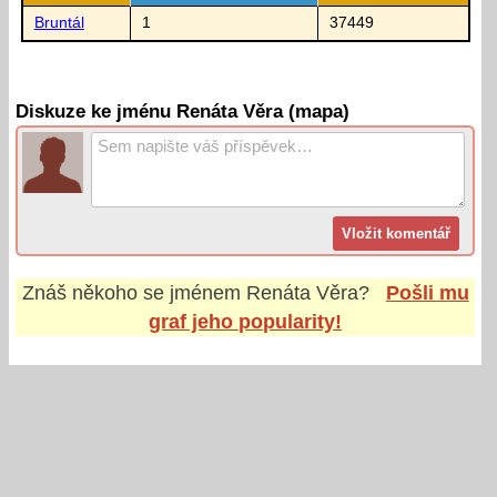
Bruntál
1
37449
Diskuze ke jménu Renáta Věra (mapa)
Znáš někoho se jménem
Renáta Věra
?
Pošli mu
graf jeho popularity!