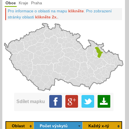
Obce
Kraje
Praha
Pro informace o oblasti na mapu
klikněte
.
Pro zobrazení
stránky oblasti
klikněte 2x.
.
Sdílet mapku
Oblast
Počet výskytů
Každý x-tý