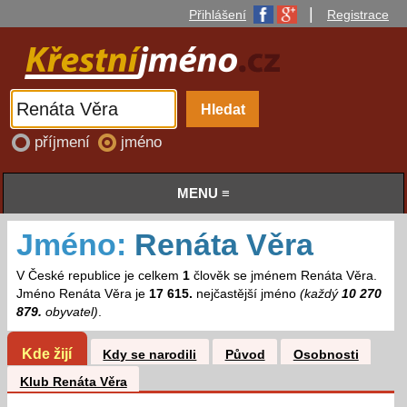
|
Přihlášení
Registrace
příjmení
jméno
MENU ≡
Jméno:
Renáta Věra
V České republice je celkem
1
člověk se jménem Renáta Věra.
Jméno Renáta Věra je
17 615.
nejčastější jméno
(každý
10 270
879.
obyvatel)
.
Kde žijí
Kdy se narodili
Původ
Osobnosti
Klub Renáta Věra