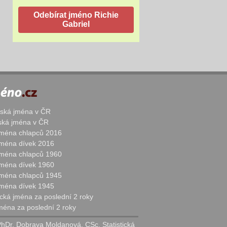
žská jména v ČR
nská jména v ČR
 jména chlapců 2016
 jména dívek 2016
 jména chlapců 1960
 jména dívek 1960
 jména chlapců 1945
 jména dívek 1945
cká jména za poslední 2 roky
jména za poslední 2 roky
PhDr. Dobrava Moldanová, CSc. Statistická