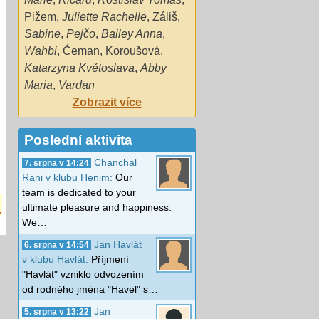
Pižem
,
Juliette Rachelle
,
Záliš
,
Sabine
,
Pejčo
,
Bailey Anna
,
Wahbi
,
Ćeman
,
Koroušová
,
Katarzyna Květoslava
,
Abby
Maria
,
Vardan
Zobrazit více
Poslední aktivita
Chanchal
7. srpna v 14:24
Rani v klubu Henim:
Our
team is dedicated to your
!
ultimate pleasure and happiness.
We…
Jan Havlát
6. srpna v 14:54
v klubu Havlát:
Příjmení
"Havlát" vzniklo odvozením
od rodného jména "Havel" s…
Jan
5. srpna v 13:22