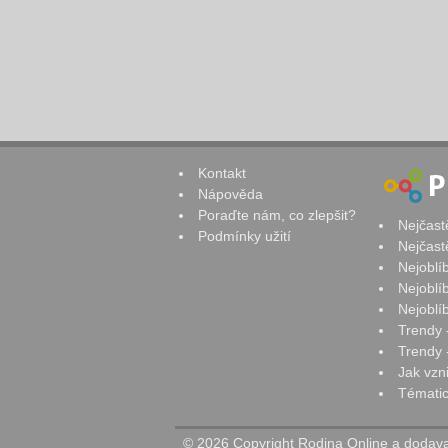
Kontakt
Nápověda
Poraďte nám, co zlepšit?
Nejčast
Podmínky užití
Nejčast
Nejoblí
Nejoblí
Nejoblí
Trendy 
Trendy -
Jak vzn
Tématic
© 2026 Copyright Rodina Online a dodavat