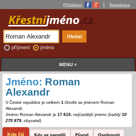
|
Přihlášení
Registrace
příjmení
jméno
MENU ≡
Jméno:
Roman
Alexandr
V České republice je celkem
1
člověk se jménem Roman
Alexandr.
Jméno Roman Alexandr je
17 615.
nejčastější jméno
(každý
10
270 879.
obyvatel)
.
Kde žijí
Kdy se narodili
Původ
Osobnosti