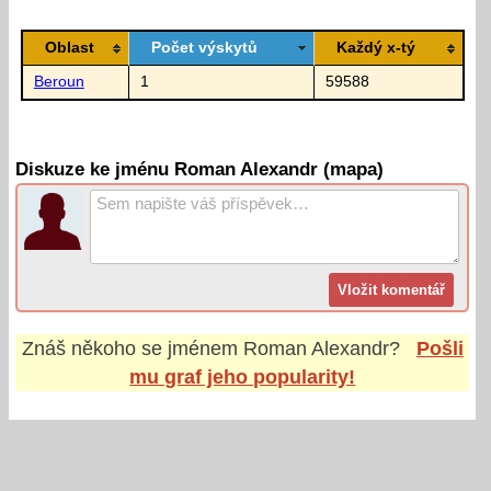
Oblast
Počet výskytů
Každý x-tý
Beroun
1
59588
Diskuze ke jménu Roman Alexandr (mapa)
Znáš někoho se jménem
Roman Alexandr
?
Pošli
mu graf jeho popularity!