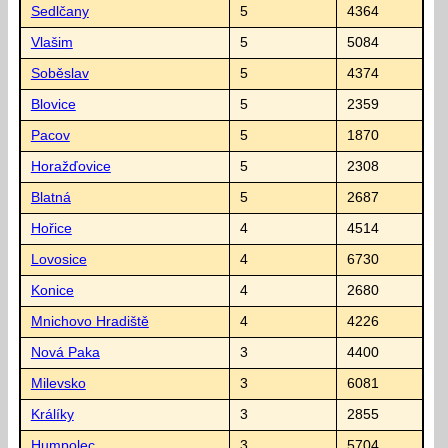
Sedlčany
5
4364
Vlašim
5
5084
Soběslav
5
4374
Blovice
5
2359
Pacov
5
1870
Horažďovice
5
2308
Blatná
5
2687
Hořice
4
4514
Lovosice
4
6730
Konice
4
2680
Mnichovo Hradiště
4
4226
Nová Paka
3
4400
Milevsko
3
6081
Králíky
3
2855
Humpolec
3
5704