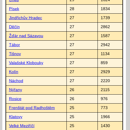
Písek
28
1834
Jindřichův Hradec
27
1739
Děčín
27
2862
Žďár nad Sázavou
27
1587
Tábor
27
2942
Tišnov
27
1134
Valašské Klobouky
27
859
Kolín
27
2929
Náchod
27
2220
Nýřany
26
2115
Rosice
26
976
Frenštát pod Radhoštěm
25
773
Klatovy
25
1966
Velké Meziříčí
25
1430