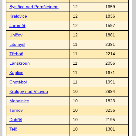
Bystřice nad Pernštejnem
12
1659
Kralovice
12
1836
Jaroměř
12
1597
Uničov
12
1861
Litomyšl
11
2391
Třeboň
11
2214
Lanškroun
11
2056
Kaplice
11
1671
Chotěboř
11
1991
Kralupy nad Vltavou
10
2994
Mohelnice
10
1823
Turnov
10
3236
Dobříš
10
2195
Telč
10
1301