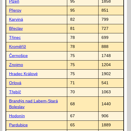
Plzeň
95
1858
Přerov
95
851
Karviná
82
799
Břeclav
81
727
Třinec
78
699
Kroměříž
78
888
Černošice
75
1748
Znojmo
75
1204
Hradec Králové
75
1902
Orlová
71
541
Třebíč
70
1063
Brandýs nad Labem-Stará
68
1440
Boleslav
Hodonín
67
906
Pardubice
65
1889