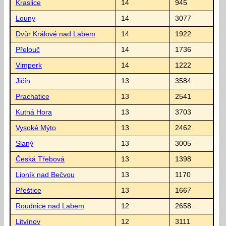
Kraslice
14
945
Louny
14
3077
Dvůr Králové nad Labem
14
1922
Přelouč
14
1736
Vimperk
14
1222
Jičín
13
3584
Prachatice
13
2541
Kutná Hora
13
3703
Vysoké Mýto
13
2462
Slaný
13
3005
Česká Třebová
13
1398
Lipník nad Bečvou
13
1170
Přeštice
13
1667
Roudnice nad Labem
12
2658
Litvínov
12
3111