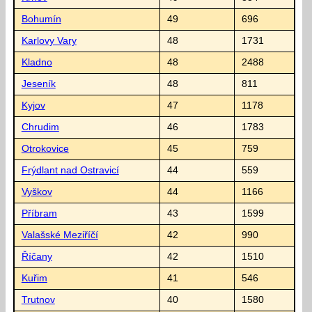
Bohumín
49
696
Karlovy Vary
48
1731
Kladno
48
2488
Jeseník
48
811
Kyjov
47
1178
Chrudim
46
1783
Otrokovice
45
759
Frýdlant nad Ostravicí
44
559
Vyškov
44
1166
Příbram
43
1599
Valašské Meziříčí
42
990
Říčany
42
1510
Kuřim
41
546
Trutnov
40
1580