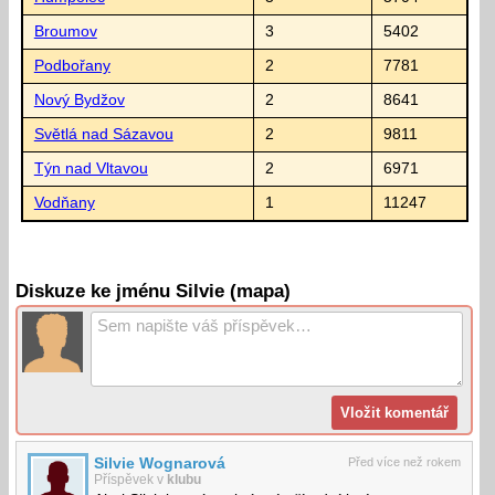
Broumov
3
5402
Podbořany
2
7781
Nový Bydžov
2
8641
Světlá nad Sázavou
2
9811
Týn nad Vltavou
2
6971
Vodňany
1
11247
Diskuze ke jménu Silvie (mapa)
Silvie Wognarová
Před více než rokem
Příspěvek v
klubu