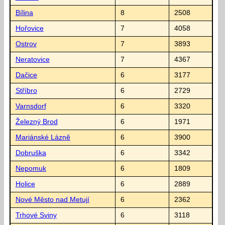
Bílina
8
2508
Hořovice
7
4058
Ostrov
7
3893
Neratovice
7
4367
Dačice
6
3177
Stříbro
6
2729
Varnsdorf
6
3320
Železný Brod
6
1971
Mariánské Lázně
6
3900
Dobruška
6
3342
Nepomuk
6
1809
Holice
6
2889
Nové Město nad Metují
6
2362
Trhové Sviny
6
3118