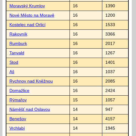
Moravský Krumlov
16
1390
Nové Město na Moravě
16
1200
Kostelec nad Orlicí
16
1533
Rakovník
16
3366
Rumburk
16
2017
Tanvald
16
1267
Stod
16
1401
Aš
16
1037
Rychnov nad Kněžnou
16
2085
Domažlice
16
2424
Rýmařov
15
1057
Náměšť nad Oslavou
14
947
Benešov
14
4157
Vrchlabí
14
1945