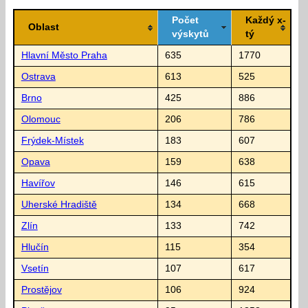
Počet
Každý x-
Oblast
výskytů
tý
Hlavní Město Praha
635
1770
Ostrava
613
525
Brno
425
886
Olomouc
206
786
Frýdek-Místek
183
607
Opava
159
638
Havířov
146
615
Uherské Hradiště
134
668
Zlín
133
742
Hlučín
115
354
Vsetín
107
617
Prostějov
106
924