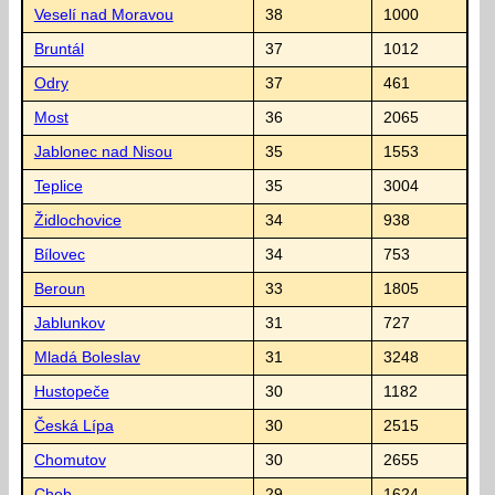
Veselí nad Moravou
38
1000
Bruntál
37
1012
Odry
37
461
Most
36
2065
Jablonec nad Nisou
35
1553
Teplice
35
3004
Židlochovice
34
938
Bílovec
34
753
Beroun
33
1805
Jablunkov
31
727
Mladá Boleslav
31
3248
Hustopeče
30
1182
Česká Lípa
30
2515
Chomutov
30
2655
Cheb
29
1624