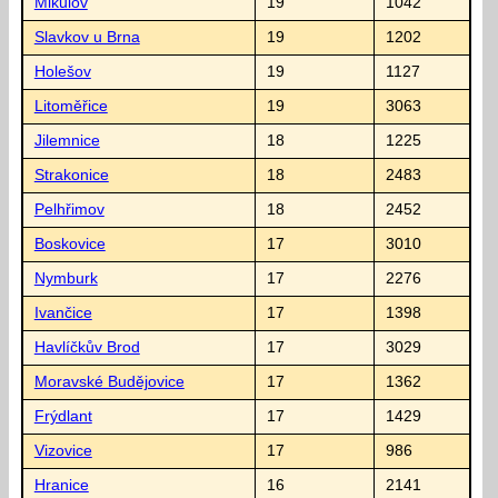
Mikulov
19
1042
Slavkov u Brna
19
1202
Holešov
19
1127
Litoměřice
19
3063
Jilemnice
18
1225
Strakonice
18
2483
Pelhřimov
18
2452
Boskovice
17
3010
Nymburk
17
2276
Ivančice
17
1398
Havlíčkův Brod
17
3029
Moravské Budějovice
17
1362
Frýdlant
17
1429
Vizovice
17
986
Hranice
16
2141