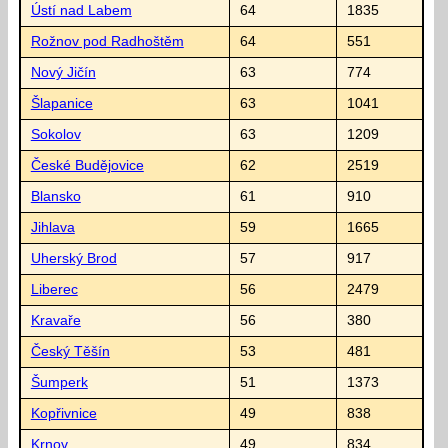
Ústí nad Labem
64
1835
Rožnov pod Radhoštěm
64
551
Nový Jičín
63
774
Šlapanice
63
1041
Sokolov
63
1209
České Budějovice
62
2519
Blansko
61
910
Jihlava
59
1665
Uherský Brod
57
917
Liberec
56
2479
Kravaře
56
380
Český Těšín
53
481
Šumperk
51
1373
Kopřivnice
49
838
Krnov
49
834