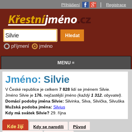
|
Přihlášení
Registrace
příjmení
jméno
MENU ≡
Jméno:
Silvie
V České republice je celkem
7 828
lidí se jménem Silvie.
Jméno Silvie je
176.
nejčastější jméno
(každý
1 312.
obyvatel)
.
Domácí podoby jména Silvie:
Silvinka, Silva, Silvička, Silvuška
Mužská podoba jména:
Silvius
Kdy má svátek Silvie?
29. října
Kde žijí
Kdy se narodili
Původ