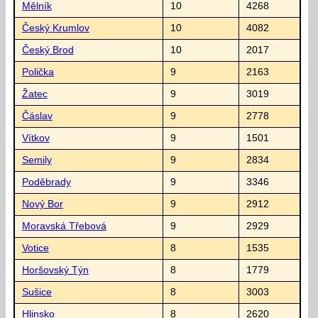
Mělník
10
4268
Český Krumlov
10
4082
Český Brod
10
2017
Polička
9
2163
Žatec
9
3019
Čáslav
9
2778
Vítkov
9
1501
Semily
9
2834
Poděbrady
9
3346
Nový Bor
9
2912
Moravská Třebová
9
2929
Votice
8
1535
Horšovský Týn
8
1779
Sušice
8
3003
Hlinsko
8
2620