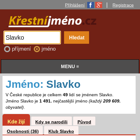
|
Přihlášení
Registrace
příjmení
jméno
MENU ≡
Jméno:
Slavko
V České republice je celkem
49
lidí se jménem Slavko.
Jméno Slavko je
1 491.
nejčastější jméno
(každý
209 609.
obyvatel)
.
Kde žijí
Kdy se narodili
Původ
Osobnosti (36)
Klub Slavko