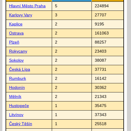
Hlavní Město Praha
5
224894
Karlovy Vary
3
27707
Kaplice
2
9195
Ostrava
2
161063
Plzeň
2
88257
Rokycany
2
23403
Sokolov
2
38087
Česká Lípa
2
37731
Rumburk
2
16142
Hodonín
2
30362
Mělník
2
21343
Hustopeče
1
35475
Litvínov
1
37343
Český Těšín
1
25518