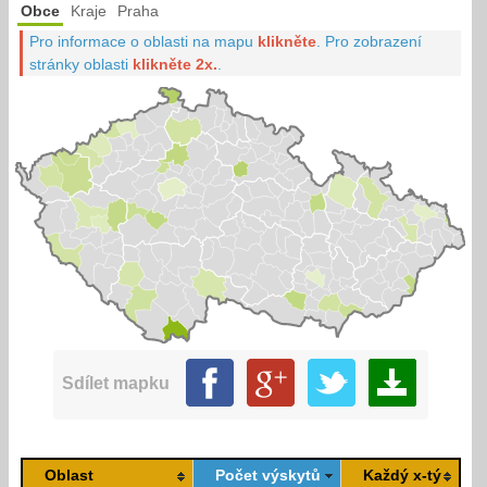
Obce
Kraje
Praha
Pro informace o oblasti na mapu
klikněte
.
Pro zobrazení
stránky oblasti
klikněte 2x.
.
Sdílet mapku
Oblast
Počet výskytů
Každý x-tý