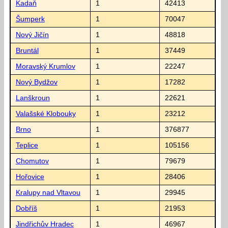
Kadaň
1
42413
Šumperk
1
70047
Nový Jičín
1
48818
Bruntál
1
37449
Moravský Krumlov
1
22247
Nový Bydžov
1
17282
Lanškroun
1
22621
Valašské Klobouky
1
23212
Brno
1
376877
Teplice
1
105156
Chomutov
1
79679
Hořovice
1
28406
Kralupy nad Vltavou
1
29945
Dobříš
1
21953
Jindřichův Hradec
1
46967