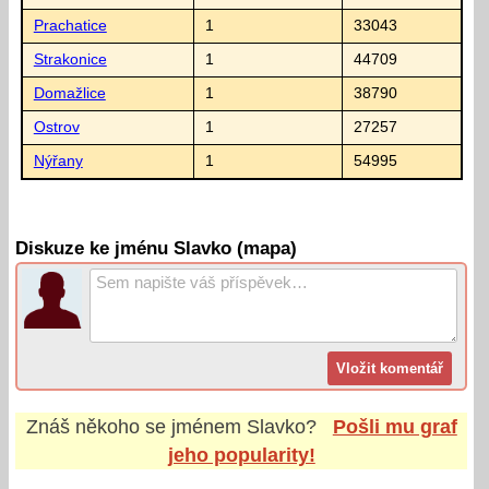
Prachatice
1
33043
Strakonice
1
44709
Domažlice
1
38790
Ostrov
1
27257
Nýřany
1
54995
Diskuze ke jménu Slavko (mapa)
Znáš někoho se jménem
Slavko
?
Pošli mu graf
jeho popularity!