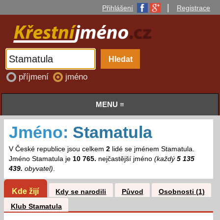
|
Přihlášení
Registrace
příjmení
jméno
MENU ≡
Jméno:
Stamatula
V České republice jsou celkem
2
lidé se jménem Stamatula.
Jméno Stamatula je
10 765.
nejčastější jméno
(každý
5 135
439.
obyvatel)
.
Kde žijí
Kdy se narodili
Původ
Osobnosti (1)
Klub Stamatula