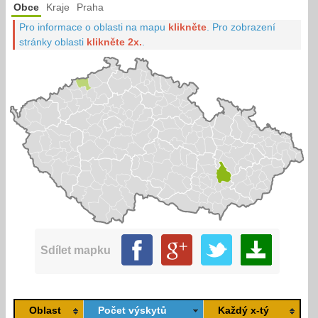
Obce
Kraje
Praha
Pro informace o oblasti na mapu
klikněte
.
Pro zobrazení
stránky oblasti
klikněte 2x.
.
Sdílet mapku
Oblast
Počet výskytů
Každý x-tý