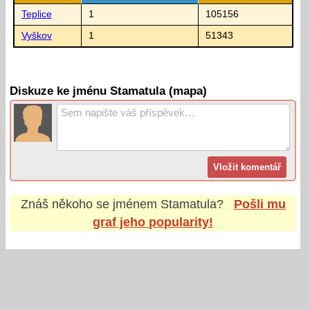
Teplice
1
105156
Vyškov
1
51343
Diskuze ke jménu Stamatula (mapa)
Znáš někoho se jménem
Stamatula
?
Pošli mu
graf jeho popularity!