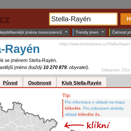
ejoblíbenější jména novorozenců
Trendy jmen
Četnost jm
https://www.krestnijmeno.cz/Stella-Rayén
a-Rayén
ěk se jménem Stella-Rayén.
astější jméno
(každý
10 270 879.
obyvatel)
.
Zobrazeno: 231x
Původ
Osobnosti
Klub Stella-Rayén
Tip:
Pro informace o oblasti na mapu
klikněte
.
Pro zobrazení stránky
oblasti
klikněte 2x.
.