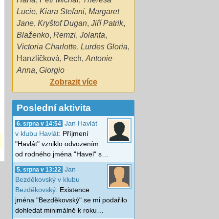
Lucie
,
Kiara Stefani
,
Margaret
Jane
,
Kryštof Dugan
,
Jiří Patrik
,
Blaženko
,
Remzi
,
Jolanta
,
Victoria Charlotte
,
Lurdes Gloria
,
Hanzlíčková
,
Pech
,
Antonie
Anna
,
Giorgio
Zobrazit více
Poslední aktivita
Jan Havlát
6. srpna v 14:54
v klubu Havlát:
Příjmení
"Havlát" vzniklo odvozením
od rodného jména "Havel" s…
Jan
5. srpna v 13:22
Bezděkovský v klubu
Bezděkovský:
Existence
jména "Bezděkovský" se mi podařilo
dohledat minimálně k roku…