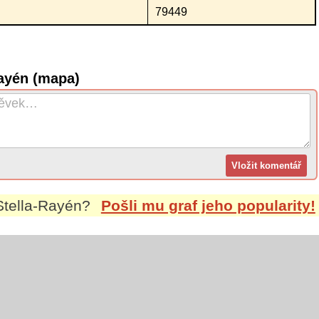
79449
ayén (mapa)
Stella-Rayén
?
Pošli mu graf jeho popularity!