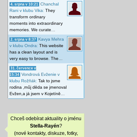
Chanchal
4. srpna v 10:21
Rani v klubu Vika:
They
transform ordinary
moments into extraordinary
memories. We curate…
Kavya Mehra
2. srpna v 8:37
v klubu Ondra:
This website
has a clean layout and is
very easy to browse. The…
31. července v
Vondrová Evženie v
15:34
klubu Rožňák:
Tak to jsme
rodina ,můj děda se jmenoval
Evžen,a já jsem v Kojetíně…
Chceš odebírat aktuality o jménu
Stella-Rayén
?
(nové kontakty, diskuze, fotky,