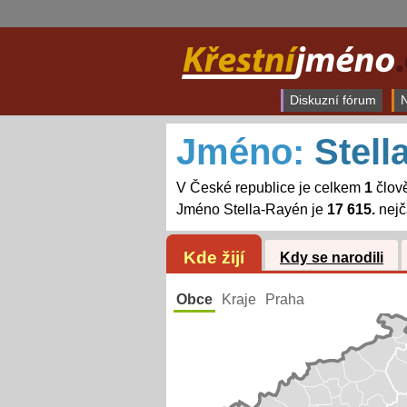
Diskuzní fórum
N
Jméno:
Stell
V České republice je celkem
1
člov
Jméno Stella-Rayén je
17 615.
nejč
Kde žijí
Kdy se narodili
Obce
Kraje
Praha