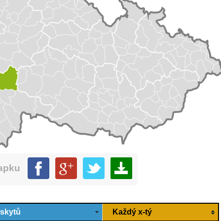
mapku
ýskytů
Každý x-tý