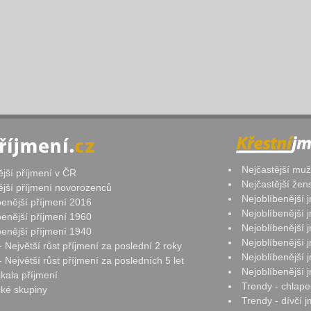
Nejčastější mu
ější příjmení v ČR
Nejčastější že
ější příjmení novorozenců
Nejoblíbenější
benější příjmení 2016
Nejoblíbenější
benější příjmení 1960
Nejoblíbenější
benější příjmení 1940
Nejoblíbenější
- Největší růst příjmení za poslední 2 roky
Nejoblíbenější
 Největší růst příjmení za posledních 5 let
Nejoblíbenější
ikala příjmení
Trendy - chlape
ké skupiny
Trendy - dívčí 