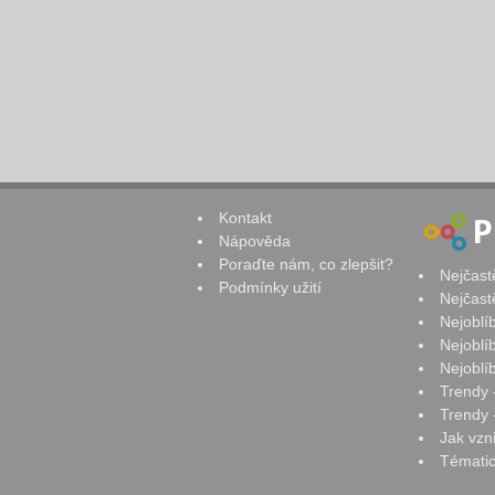
Kontakt
Nápověda
Poraďte nám, co zlepšit?
Nejčast
Podmínky užití
Nejčast
Nejoblí
Nejoblí
Nejoblí
Trendy 
Trendy -
Jak vzn
Tématic