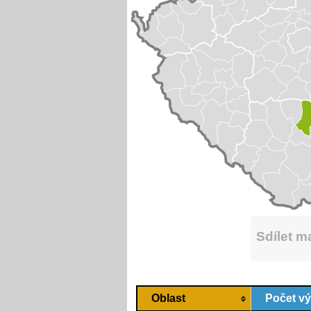
Sdílet 
Oblast
Počet v