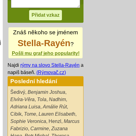
Znáš někoho se jménem
Stella-Rayén
?
Pošli mu graf jeho popularity!
Najdi
rýmy na slovo Stella-Rayén
a
napiš báseň.
(Rýmovač.cz)
Poslední hledání
Šedivý
,
Benjamin Joshua
,
Elvíra-Věra
,
Tola
,
Nadhim
,
Adriana Luisa
,
Amálie Rút
,
Cibik
,
Tome
,
Lauren Elisabeth
,
Sophie Veronica
,
Henzl
,
Marcus
Fabrizio
,
Carmine
,
Zuzana
Hana
,
Petr Michal
,
Theresa