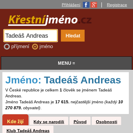
|
Přihlášení
Registrace
příjmení
jméno
MENU ≡
Jméno:
Tadeáš Andreas
V České republice je celkem
1
člověk se jménem Tadeáš
Andreas.
Jméno Tadeáš Andreas je
17 615.
nejčastější jméno
(každý
10
270 879.
obyvatel)
.
Kde žijí
Kdy se narodili
Původ
Osobnosti
Klub Tadeáš Andreas