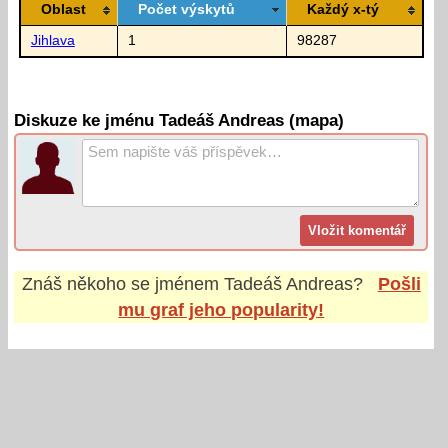
Oblast
Počet výskytů
Každý x-tý
Jihlava
1
98287
Diskuze ke jménu Tadeáš Andreas (mapa)
Znáš někoho se jménem
Tadeáš Andreas
?
Pošli
mu graf jeho popularity!