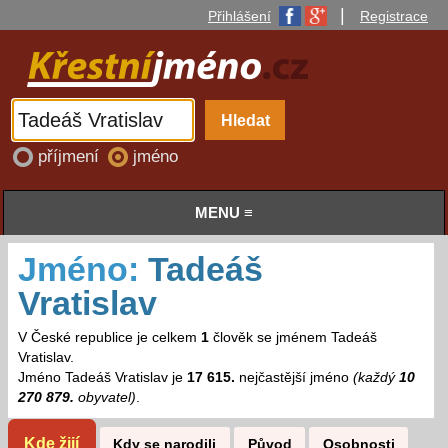
|
Přihlášení
Registrace
příjmení
jméno
MENU ≡
Jméno:
Tadeáš
Vratislav
V České republice je celkem
1
člověk se jménem Tadeáš
Vratislav.
Jméno Tadeáš Vratislav je
17 615.
nejčastější jméno
(každý
10
270 879.
obyvatel)
.
Kde žijí
Kdy se narodili
Původ
Osobnosti