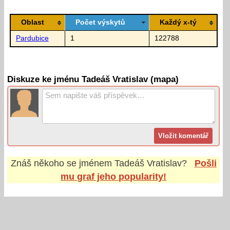
Oblast
Počet výskytů
Každý x-tý
Pardubice
1
122788
Diskuze ke jménu Tadeáš Vratislav (mapa)
Znáš někoho se jménem
Tadeáš Vratislav
?
Pošli
mu graf jeho popularity!