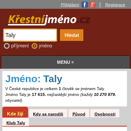
|
Přihlášení
Registrace
příjmení
jméno
MENU ≡
Jméno:
Taly
V České republice je celkem
1
člověk se jménem Taly.
Jméno Taly je
17 615.
nejčastější jméno
(každý
10 270 879.
obyvatel)
.
Kde žijí
Kdy se narodili
Původ
Osobnosti
Klub Taly