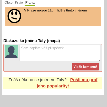
Obce
Kraje
Praha
V Praze nejsou žádní lidé s tímto jménem
Diskuze ke jménu Taly (mapa)
Znáš někoho se jménem
Taly
?
Pošli mu graf
jeho popularity!