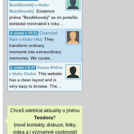
Bezděkovský v klubu
Bezděkovský:
Existence
jména "Bezděkovský" se mi podařilo
dohledat minimálně k roku…
Chanchal
4. srpna v 10:21
Rani v klubu Vika:
They
transform ordinary
moments into extraordinary
memories. We curate…
Kavya Mehra
2. srpna v 8:37
v klubu Ondra:
This website
has a clean layout and is
very easy to browse. The…
Chceš odebírat aktuality o jménu
Teodora
?
(nové kontakty, diskuze, fotky,
videa a i významné osobnosti)