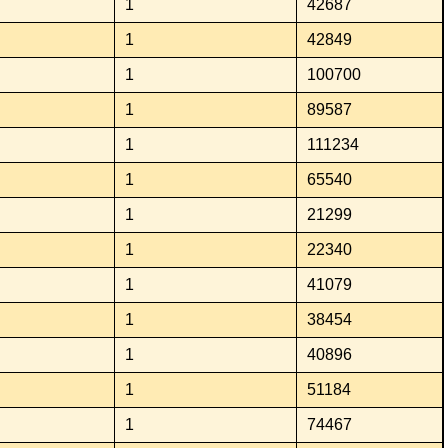
1
42687
1
42849
1
100700
1
89587
1
111234
1
65540
1
21299
1
22340
1
41079
1
38454
1
40896
1
51184
1
74467