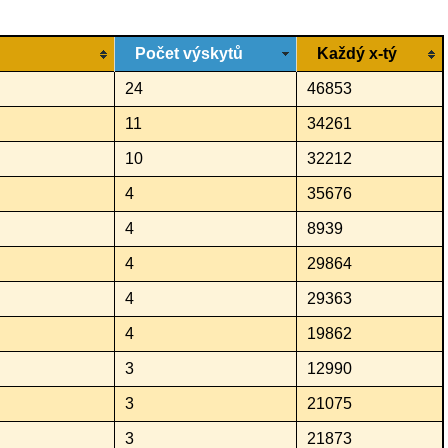
Počet výskytů
Každý x-tý
24
46853
11
34261
10
32212
4
35676
4
8939
4
29864
4
29363
4
19862
3
12990
3
21075
3
21873