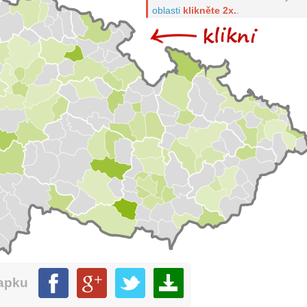
oblasti
klikněte 2x.
.
mapku