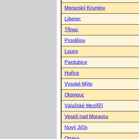
Moravský Krumlov
Liberec
Třinec
Prostějov
Louny
Pardubice
Hořice
Vysoké Mýto
Olomouc
Valašské Meziříčí
Veselí nad Moravou
Nový Jičín
Opava