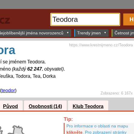
ejoblíbenější jména novorozenců
Trendy jmen
Četnost jm
https://www.krestnijmeno.cz/Teodora
ora
dí se jménem Teodora.
 jméno
(každý
62 247.
obyvatel)
.
euška, Todora, Tea, Dorka
(
teodor
)
Zobrazeno: 6 167x
Původ
Osobnosti (14)
Klub Teodora
Tip:
Pro informace o oblasti na mapu
klikněte
.
Pro zobrazení stránky