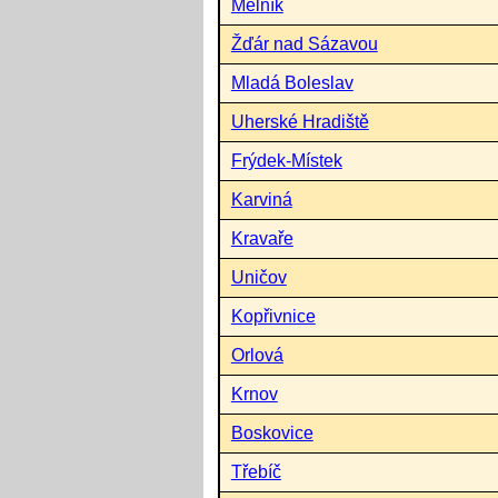
Mělník
Žďár nad Sázavou
Mladá Boleslav
Uherské Hradiště
Frýdek-Místek
Karviná
Kravaře
Uničov
Kopřivnice
Orlová
Krnov
Boskovice
Třebíč