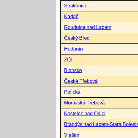
Strakonice
Kadaň
Roudnice nad Labem
Český Brod
Hodonín
Zlín
Blansko
Česká Třebová
Polička
Moravská Třebová
Kostelec nad Orlicí
Brandýs nad Labem-Stará Bolesl
Vlašim