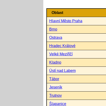
Oblast
Hlavní Město Praha
Brno
Ostrava
Hradec Králové
Velké Meziříčí
Kladno
Ústí nad Labem
Tábor
Jeseník
Trutnov
Šlapanice