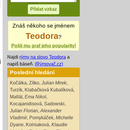
Znáš někoho se jménem
Teodora
?
Pošli mu graf jeho popularity!
Najdi
rýmy na slovo Teodora
a
napiš báseň.
(Rýmovač.cz)
Poslední hledání
Kočálka
,
Zítko
,
Julian Mirek
,
Turzík
,
Klabačková Kubalíková
,
Mallát
,
Ema Nikol
,
Kocajanidisová
,
Sadowski
,
Julian Florian
,
Alexander
Vladimír
,
Pomykáček
,
Michelle
Dyane
,
Kolniaková
,
Klaudie