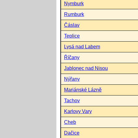
Nymburk
Rumburk
Čáslav
Teplice
Lysá nad Labem
Říčany
Jablonec nad Nisou
Nýřany
Mariánské Lázně
Tachov
Karlovy Vary
Cheb
Dačice