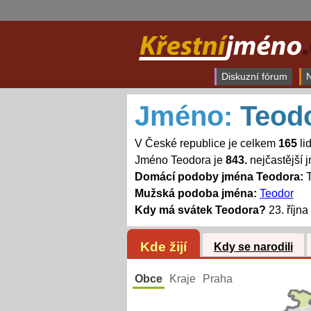
Diskuzní fórum
N
Jméno:
Teod
V České republice je celkem
165
li
Jméno Teodora je
843.
nejčastější
Domácí podoby jména Teodora:
T
Mužská podoba jména:
Teodor
Kdy má svátek Teodora?
23. října 
Kde žijí
Kdy se narodili
Obce
Kraje
Praha