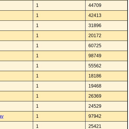
1
44709
1
42413
1
31896
1
20172
1
60725
1
98749
1
55562
1
18186
1
19468
1
26369
1
24529
av
1
97942
1
25421