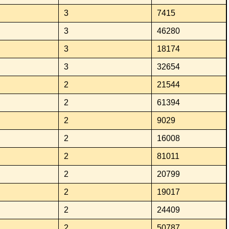
3
7415
3
46280
3
18174
3
32654
2
21544
2
61394
2
9029
2
16008
2
81011
2
20799
2
19017
2
24409
2
50787