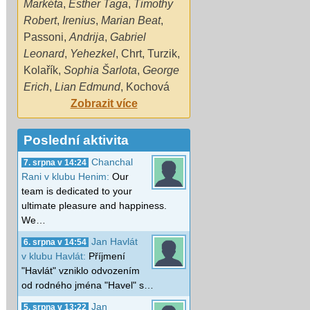
Markéta
,
Esther Taga
,
Timothy
Robert
,
Irenius
,
Marian Beat
,
Passoni
,
Andrija
,
Gabriel
Leonard
,
Yehezkel
,
Chrt
,
Turzik
,
Kolařík
,
Sophia Šarlota
,
George
Erich
,
Lian Edmund
,
Kochová
Zobrazit více
Poslední aktivita
Chanchal
7. srpna v 14:24
Rani v klubu Henim:
Our
team is dedicated to your
ultimate pleasure and happiness.
We…
Jan Havlát
6. srpna v 14:54
v klubu Havlát:
Příjmení
"Havlát" vzniklo odvozením
od rodného jména "Havel" s…
Jan
5. srpna v 13:22