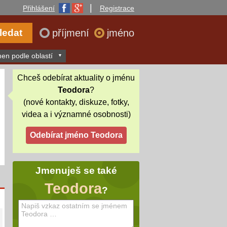
|
Přihlášení
Registrace
příjmení
jméno
en podle oblastí
Chceš odebírat aktuality o jménu
Teodora
?
(nové kontakty, diskuze, fotky,
videa a i významné osobnosti)
Jmenuješ se také
Teodora
?