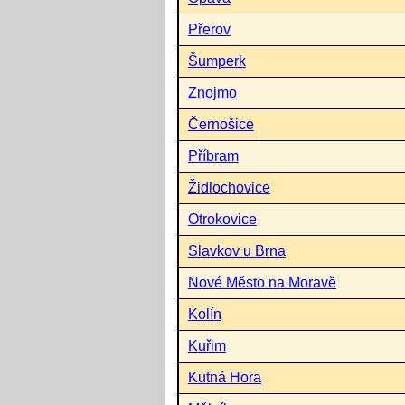
Přerov
Šumperk
Znojmo
Černošice
Příbram
Židlochovice
Otrokovice
Slavkov u Brna
Nové Město na Moravě
Kolín
Kuřim
Kutná Hora