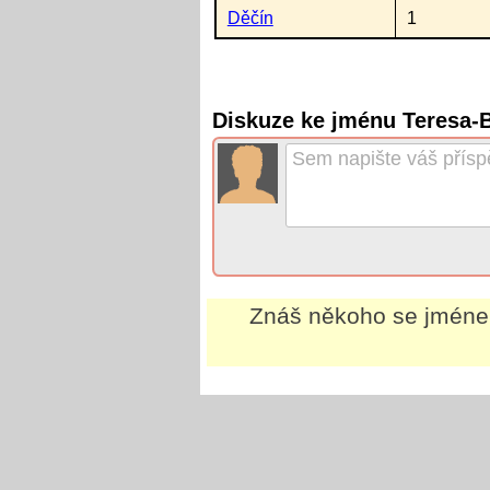
Děčín
1
Diskuze ke jménu Teresa-
Znáš někoho se jmén