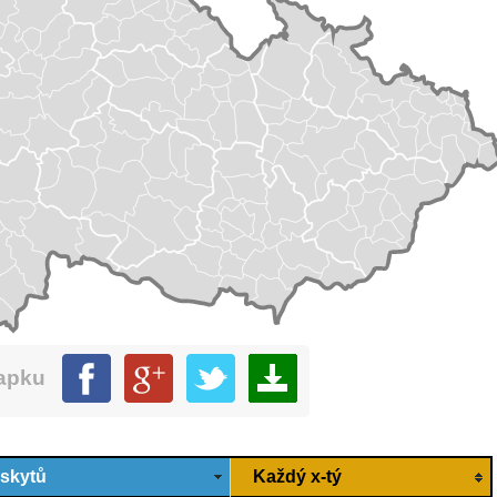
mapku
ýskytů
Každý x-tý