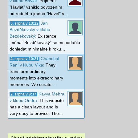
v klubu Havlát:
Příjmení
"Havlát" vzniklo odvozením
od rodného jména "Havel" s…
Jan
5. srpna v 13:22
Bezděkovský v klubu
Bezděkovský:
Existence
jména "Bezděkovský" se mi podařilo
dohledat minimálně k roku…
Chanchal
4. srpna v 10:21
Rani v klubu Vika:
They
transform ordinary
moments into extraordinary
memories. We curate…
Kavya Mehra
2. srpna v 8:37
v klubu Ondra:
This website
has a clean layout and is
very easy to browse. The…