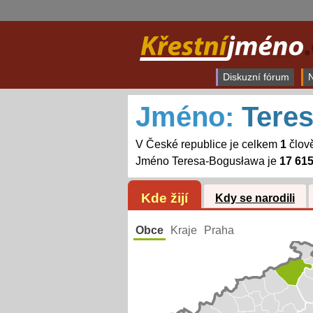
Diskuzní fórum
N
Jméno:
Tere
V České republice je celkem
1
člov
Jméno Teresa-Bogusława je
17 615
Kde žijí
Kdy se narodili
Obce
Kraje
Praha