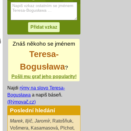
Znáš někoho se jménem
Teresa-
Bogusława
?
Pošli mu graf jeho popularity!
Najdi
rýmy na slovo Teresa-
Bogusława
a napiš báseň.
(Rýmovač.cz)
Poslední hledání
Marek
,
Iljič
,
Jaromír
,
Ratošňuk
,
Vošmera
,
Kasamasová
,
Plchot
,