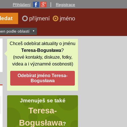
|
Přihlášení
Registrace
příjmení
jméno
en podle oblastí
Chceš odebírat aktuality o jménu
Teresa-Bogusława
?
(nové kontakty, diskuze, fotky,
videa a i významné osobnosti)
Jmenuješ se také
Teresa-
Bogusława
?