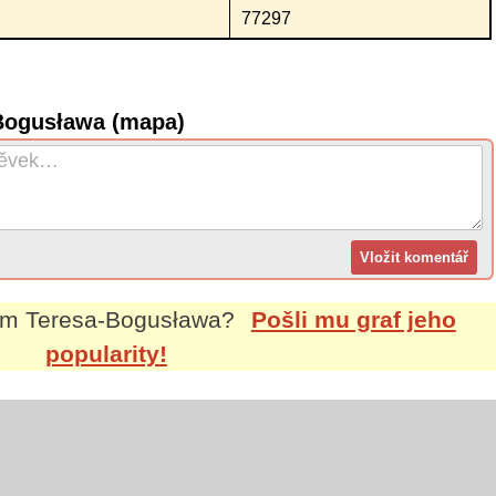
77297
Bogusława (mapa)
em
Teresa-Bogusława
?
Pošli mu graf jeho
popularity!