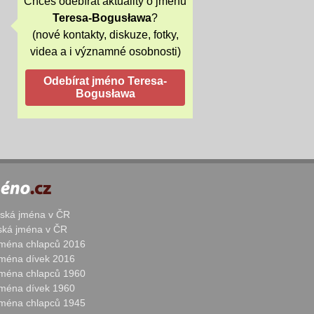
Chceš odebírat aktuality o jménu
Teresa-Bogusława
?
(nové kontakty, diskuze, fotky,
videa a i významné osobnosti)
žská jména v ČR
nská jména v ČR
 jména chlapců 2016
 jména dívek 2016
 jména chlapců 1960
 jména dívek 1960
 jména chlapců 1945