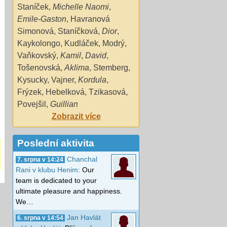
Staníček
,
Michelle Naomi
,
Emile-Gaston
,
Havranová
Simonová
,
Staníčková
,
Dior
,
Kaykolongo
,
Kudláček
,
Modrý
,
Vaňkovský
,
Kamil
,
David
,
Tošenovská
,
Aklima
,
Stemberg
,
Kysucky
,
Vajner
,
Kordula
,
Frýzek
,
Hebelková
,
Tzikasová
,
Povejšil
,
Guillian
Zobrazit více
Poslední aktivita
Chanchal
7. srpna v 14:24
Rani v klubu Henim:
Our
team is dedicated to your
ultimate pleasure and happiness.
We…
Jan Havlát
6. srpna v 14:54