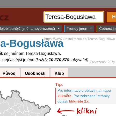
ejoblíbenější jména novorozenců
Trendy jmen
Četnost jm
https://www.krestnijmeno.cz/Teresa-Bogusława
sa-Bogusława
ěk se jménem Teresa-Bogusława.
.
nejčastější jméno
(každý
10 270 879.
obyvatel)
.
Zobrazeno: 267x
Původ
Osobnosti
Klub
Tip:
Pro informace o oblasti na mapu
klikněte
.
Pro zobrazení stránky
oblasti
klikněte 2x.
.