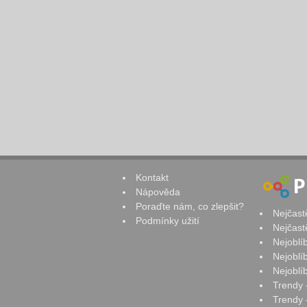
Kontakt
Nápověda
Poraďte nám, co zlepšit?
Nejčast
Podmínky užití
Nejčast
Nejoblí
Nejoblí
Nejoblí
Trendy 
Trendy -