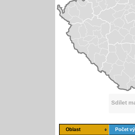
Sdílet 
Oblast
Počet v