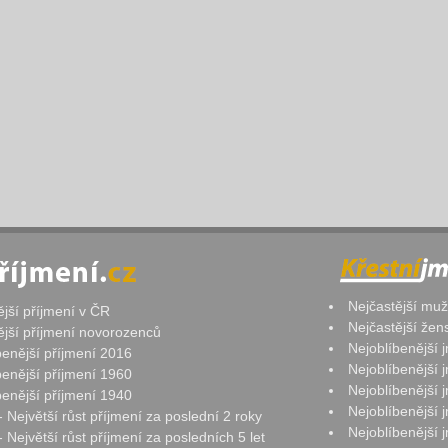
Nejčastější mu
ější příjmení v ČR
Nejčastější že
ější příjmení novorozenců
Nejoblíbenější
benější příjmení 2016
Nejoblíbenější
benější příjmení 1960
Nejoblíbenější
benější příjmení 1940
Nejoblíbenější
- Největší růst příjmení za poslední 2 roky
Nejoblíbenější
 Největší růst příjmení za posledních 5 let