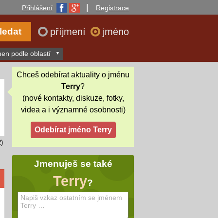
|
Přihlášení
Registrace
příjmení
jméno
en podle oblastí
Chceš odebírat aktuality o jménu
Terry
?
(nové kontakty, diskuze, fotky,
videa a i významné osobnosti)
)
Jmenuješ se také
Terry
?