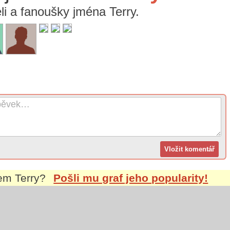
eli a fanoušky jména Terry.
nem
Terry
?
Pošli mu graf jeho popularity!