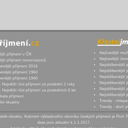
Nejčastější mu
ější příjmení v ČR
Nejčastější že
ější příjmení novorozenců
Nejoblíbenější
benější příjmení 2016
Nejoblíbenější
benější příjmení 1960
Nejoblíbenější
benější příjmení 1940
Nejoblíbenější
- Největší růst příjmení za poslední 2 roky
Nejoblíbenější
 Největší růst příjmení za posledních 5 let
Nejoblíbenější
ikala příjmení
Trendy - chlape
ké skupiny
Trendy - dívčí 
elé obsahu. Autorem výkladového slovníku českých příjmení je Prof. 
data jsou aktuální k 1.1.2017.