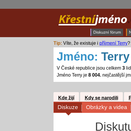
Diskuzní fórum
N
Tip:
Víte, že existuje i
příjmení Terry
?
Jméno:
Terry
V České republice jsou celkem
3
li
Jméno Terry je
8 004.
nejčastější j
Kde žijí
Kdy se narodili
Diskuze
Obrázky a videa
Diskut