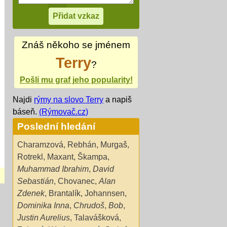
Znáš někoho se jménem
Terry
?
Pošli mu graf jeho popularity!
Najdi
rýmy na slovo Terry
a napiš
báseň.
(Rýmovač.cz)
Poslední hledání
Charamzová
,
Rebhán
,
Murgaš
,
Rotrekl
,
Maxant
,
Škampa
,
Muhammad Ibrahim
,
David
Sebastián
,
Chovanec
,
Alan
Zdenek
,
Brantalík
,
Johannsen
,
Dominika Inna
,
Chrudoš
,
Bob
,
Justin Aurelius
,
Talavášková
,