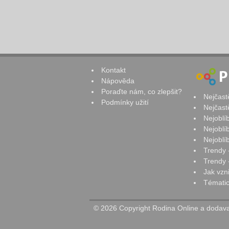
Kontakt
Nápověda
Poraďte nám, co zlepšit?
Nejčast
Podmínky užití
Nejčast
Nejoblí
Nejoblí
Nejoblí
Trendy 
Trendy -
Jak vzn
Tématic
© 2026 Copyright Rodina Online a dodavat