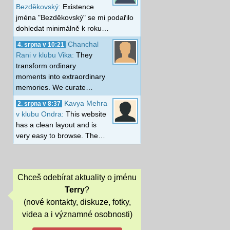
Bezděkovský:
Existence
jména "Bezděkovský" se mi podařilo
dohledat minimálně k roku…
Chanchal
4. srpna v 10:21
Rani v klubu Vika:
They
transform ordinary
moments into extraordinary
memories. We curate…
Kavya Mehra
2. srpna v 8:37
v klubu Ondra:
This website
has a clean layout and is
very easy to browse. The…
Chceš odebírat aktuality o jménu
Terry
?
(nové kontakty, diskuze, fotky,
videa a i významné osobnosti)