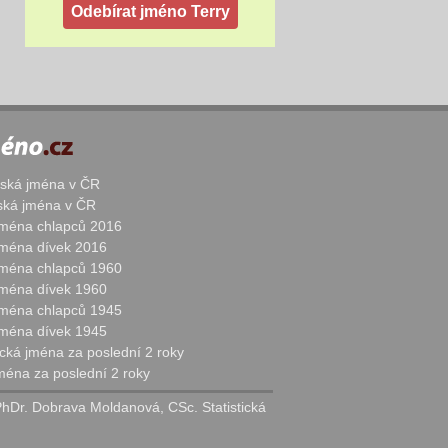
žská jména v ČR
nská jména v ČR
 jména chlapců 2016
 jména dívek 2016
 jména chlapců 1960
 jména dívek 1960
 jména chlapců 1945
 jména dívek 1945
cká jména za poslední 2 roky
jména za poslední 2 roky
PhDr. Dobrava Moldanová, CSc. Statistická