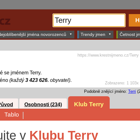
ejoblíbenější jména novorozenců
Trendy jmen
Četnost jm
https://www.krestnijmeno.cz/Terry
dé se jménem Terry.
méno
(každý
3 423 626.
obyvatel)
.
Zobrazeno: 1 103x
Podobně znějící jméno:
Terri
(2
Klub Terry
Původ
Osobnosti (234)
Tablo
ujte v
Klubu Terry