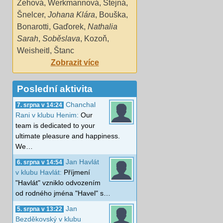
Zehová
,
Werkmannová
,
Stejná
,
Šnelcer
,
Johana Klára
,
Bouška
,
Bonarotti
,
Gaďorek
,
Nathalia
Sarah
,
Soběslava
,
Kozoň
,
Weisheitl
,
Štanc
Zobrazit více
Poslední aktivita
Chanchal
7. srpna v 14:24
Rani v klubu Henim:
Our
team is dedicated to your
ultimate pleasure and happiness.
We…
Jan Havlát
6. srpna v 14:54
v klubu Havlát:
Příjmení
"Havlát" vzniklo odvozením
od rodného jména "Havel" s…
Jan
5. srpna v 13:22
Bezděkovský v klubu