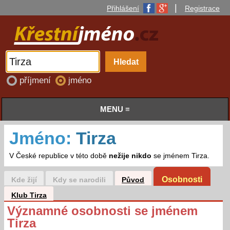
|
Přihlášení
Registrace
příjmení
jméno
MENU ≡
Jméno:
Tirza
V České republice v této době
nežije nikdo
se jménem Tirza.
Osobnosti
Kde žijí
Kdy se narodili
Původ
Klub Tirza
Významné osobnosti se jménem
Tirza