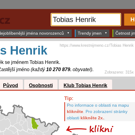
ejoblíbenější jména novorozenců
Trendy jmen
Četnost jm
https://www.krestnijmeno.cz/Tobias Henrik
s Henrik
ěk se jménem Tobias Henrik.
častější jméno
(každý
10 270 879.
obyvatel)
.
Zobrazeno: 315x
Původ
Osobnosti
Klub Tobias Henrik
Tip:
Pro informace o oblasti na mapu
klikněte
.
Pro zobrazení stránky
oblasti
klikněte 2x.
.