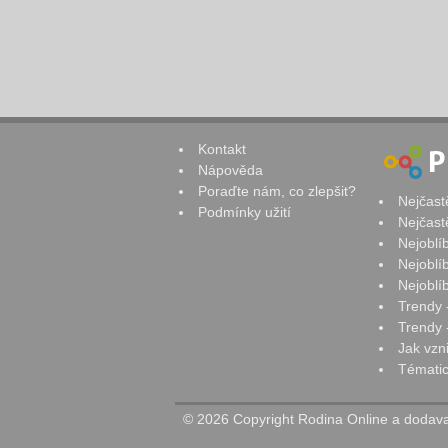
Kontakt
Nápověda
Poraďte nám, co zlepšit?
Nejčast
Podmínky užití
Nejčast
Nejoblí
Nejoblí
Nejoblí
Trendy 
Trendy -
Jak vzn
Tématic
© 2026 Copyright Rodina Online a dodavat