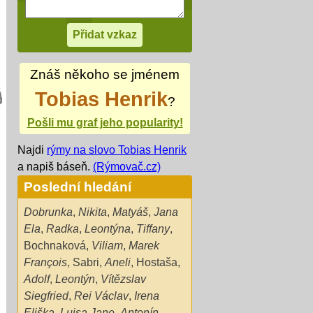
Znáš někoho se jménem
Tobias Henrik
?
Pošli mu graf jeho popularity!
Najdi
rýmy na slovo Tobias Henrik
a napiš báseň.
(Rýmovač.cz)
Poslední hledání
Dobrunka
,
Nikita
,
Matyáš
,
Jana
Ela
,
Radka
,
Leontýna
,
Tiffany
,
Bochnaková
,
Viliam
,
Marek
François
,
Sabri
,
Aneli
,
Hostaša
,
Adolf
,
Leontýn
,
Vítězslav
Siegfried
,
Rei Václav
,
Irena
Eliška
,
Luisa Jane
,
Antonín
,