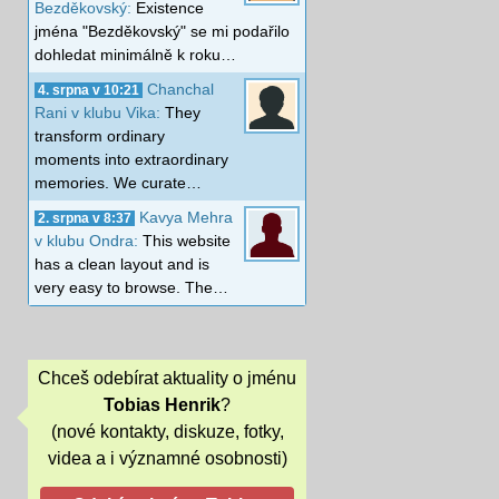
Bezděkovský:
Existence
jména "Bezděkovský" se mi podařilo
dohledat minimálně k roku…
Chanchal
4. srpna v 10:21
Rani v klubu Vika:
They
transform ordinary
moments into extraordinary
memories. We curate…
Kavya Mehra
2. srpna v 8:37
v klubu Ondra:
This website
has a clean layout and is
very easy to browse. The…
Chceš odebírat aktuality o jménu
Tobias Henrik
?
(nové kontakty, diskuze, fotky,
videa a i významné osobnosti)