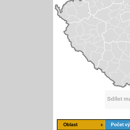
Sdílet 
Oblast
Počet v