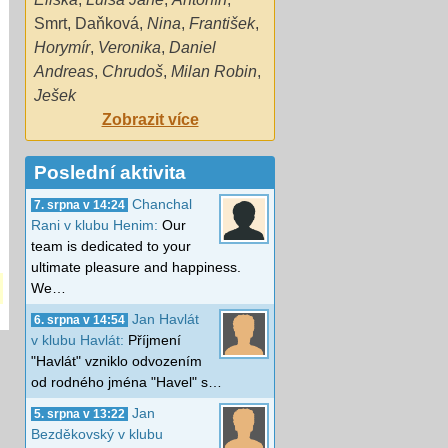
Smrt
,
Daňková
,
Nina
,
František
,
Horymír
,
Veronika
,
Daniel
Andreas
,
Chrudoš
,
Milan Robin
,
Ješek
Zobrazit více
Poslední aktivita
Chanchal
7. srpna v 14:24
Rani v klubu Henim:
Our
team is dedicated to your
ultimate pleasure and happiness.
We…
Jan Havlát
6. srpna v 14:54
v klubu Havlát:
Příjmení
"Havlát" vzniklo odvozením
od rodného jména "Havel" s…
Jan
5. srpna v 13:22
Bezděkovský v klubu