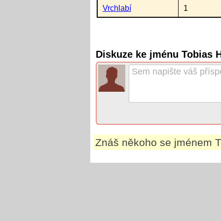
Vrchlabí
1
Diskuze ke jménu Tobias 
Znáš někoho se jménem
T