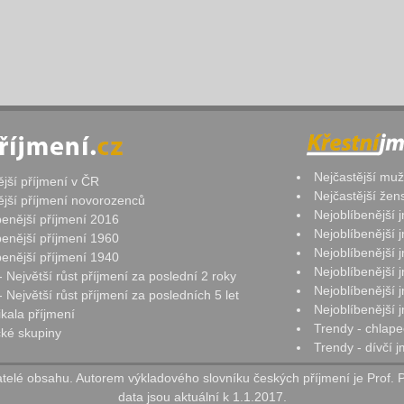
Nejčastější mu
ější příjmení v ČR
Nejčastější že
ější příjmení novorozenců
Nejoblíbenější
benější příjmení 2016
Nejoblíbenější
benější příjmení 1960
Nejoblíbenější
benější příjmení 1940
Nejoblíbenější
- Největší růst příjmení za poslední 2 roky
Nejoblíbenější
 Největší růst příjmení za posledních 5 let
Nejoblíbenější
ikala příjmení
Trendy - chlape
ké skupiny
Trendy - dívčí 
elé obsahu. Autorem výkladového slovníku českých příjmení je Prof. 
data jsou aktuální k 1.1.2017.