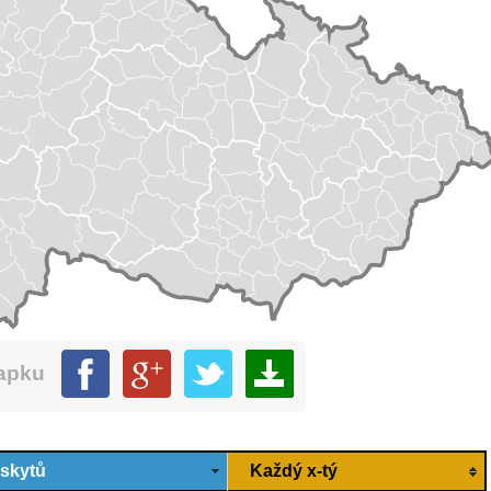
mapku
ýskytů
Každý x-tý