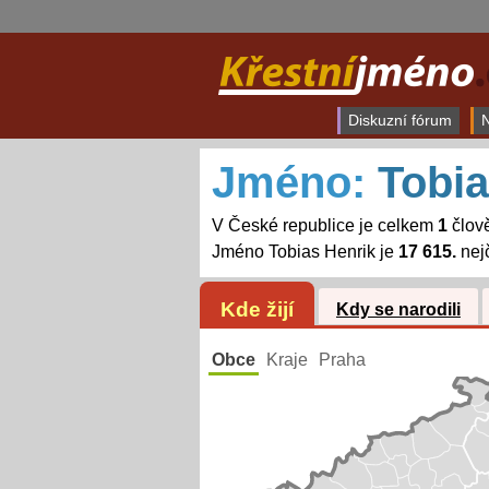
Diskuzní fórum
N
Jméno:
Tobia
V České republice je celkem
1
člov
Jméno Tobias Henrik je
17 615.
nej
Kde žijí
Kdy se narodili
Obce
Kraje
Praha