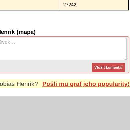
27242
Henrik (mapa)
obias Henrik
?
Pošli mu graf jeho popularity!