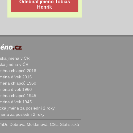
žská jména v ČR
nská jména v ČR
 jména chlapců 2016
 jména dívek 2016
 jména chlapců 1960
 jména dívek 1960
 jména chlapců 1945
 jména dívek 1945
cká jména za poslední 2 roky
jména za poslední 2 roky
PhDr. Dobrava Moldanová, CSc. Statistická