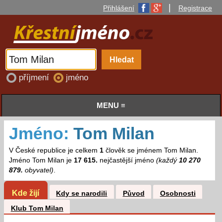
|
Přihlášení
Registrace
příjmení
jméno
MENU ≡
Jméno:
Tom Milan
V České republice je celkem
1
člověk se jménem Tom Milan.
Jméno Tom Milan je
17 615.
nejčastější jméno
(každý
10 270
879.
obyvatel)
.
Kde žijí
Kdy se narodili
Původ
Osobnosti
Klub Tom Milan