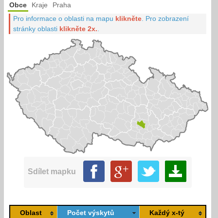
Obce
Kraje
Praha
Pro informace o oblasti na mapu
klikněte
.
Pro zobrazení
stránky oblasti
klikněte 2x.
.
Sdílet mapku
Oblast
Počet výskytů
Každý x-tý