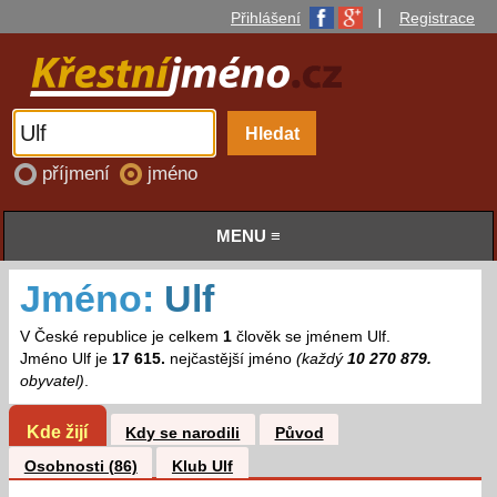
|
Přihlášení
Registrace
příjmení
jméno
MENU ≡
Jméno:
Ulf
V České republice je celkem
1
člověk se jménem Ulf.
Jméno Ulf je
17 615.
nejčastější jméno
(každý
10 270 879.
obyvatel)
.
Kde žijí
Kdy se narodili
Původ
Osobnosti (86)
Klub Ulf