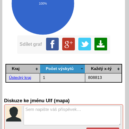
100%
Sdílet graf
Kraj
Počet výskytů
Každý x-tý
Ústecký kraj
1
808813
Diskuze ke jménu Ulf (mapa)