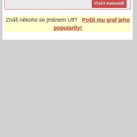
Znáš někoho se jménem
Ulf
?
Pošli mu graf jeho
popularity!