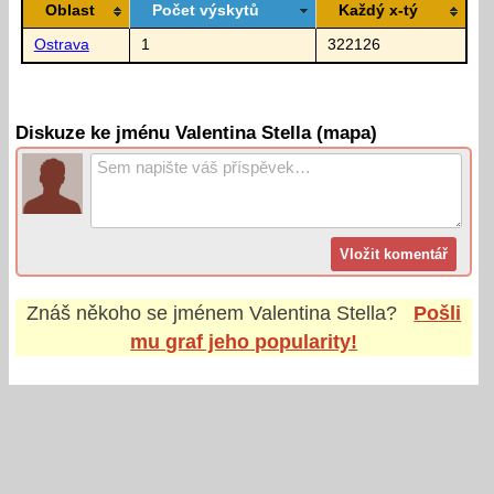
Oblast
Počet výskytů
Každý x-tý
Ostrava
1
322126
Diskuze ke jménu Valentina Stella (mapa)
Znáš někoho se jménem
Valentina Stella
?
Pošli
mu graf jeho popularity!