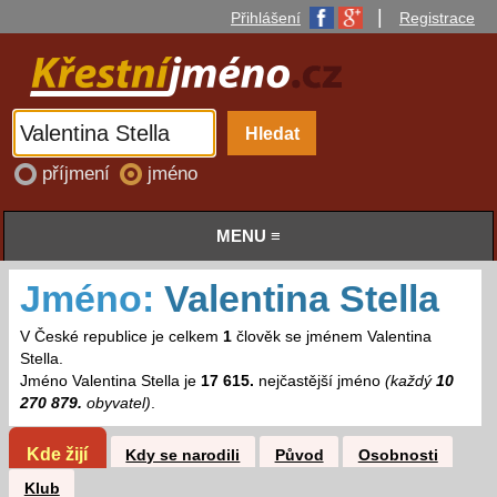
|
Přihlášení
Registrace
příjmení
jméno
MENU ≡
Jméno:
Valentina Stella
V České republice je celkem
1
člověk se jménem Valentina
Stella.
Jméno Valentina Stella je
17 615.
nejčastější jméno
(každý
10
270 879.
obyvatel)
.
Kde žijí
Kdy se narodili
Původ
Osobnosti
Klub