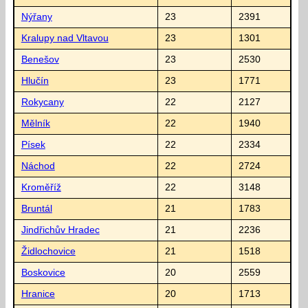
Nýřany
23
2391
Kralupy nad Vltavou
23
1301
Benešov
23
2530
Hlučín
23
1771
Rokycany
22
2127
Mělník
22
1940
Písek
22
2334
Náchod
22
2724
Kroměříž
22
3148
Bruntál
21
1783
Jindřichův Hradec
21
2236
Židlochovice
21
1518
Boskovice
20
2559
Hranice
20
1713