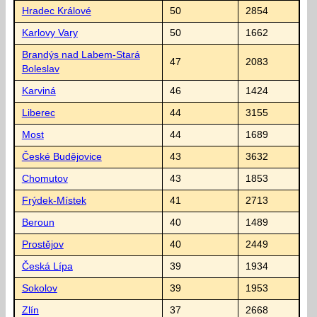
Hradec Králové
50
2854
Karlovy Vary
50
1662
Brandýs nad Labem-Stará
47
2083
Boleslav
Karviná
46
1424
Liberec
44
3155
Most
44
1689
České Budějovice
43
3632
Chomutov
43
1853
Frýdek-Místek
41
2713
Beroun
40
1489
Prostějov
40
2449
Česká Lípa
39
1934
Sokolov
39
1953
Zlín
37
2668