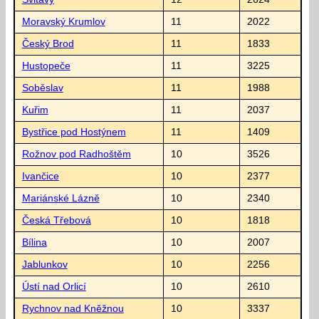
Moravský Krumlov
11
2022
Český Brod
11
1833
Hustopeče
11
3225
Soběslav
11
1988
Kuřim
11
2037
Bystřice pod Hostýnem
11
1409
Rožnov pod Radhoštěm
10
3526
Ivančice
10
2377
Mariánské Lázně
10
2340
Česká Třebová
10
1818
Bílina
10
2007
Jablunkov
10
2256
Ústí nad Orlicí
10
2610
Rychnov nad Kněžnou
10
3337