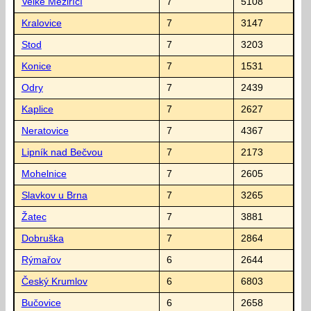
Velké Meziříčí
7
5108
Kralovice
7
3147
Stod
7
3203
Konice
7
1531
Odry
7
2439
Kaplice
7
2627
Neratovice
7
4367
Lipník nad Bečvou
7
2173
Mohelnice
7
2605
Slavkov u Brna
7
3265
Žatec
7
3881
Dobruška
7
2864
Rýmařov
6
2644
Český Krumlov
6
6803
Bučovice
6
2658