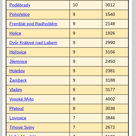
Poděbrady
10
3012
Pohořelice
9
1540
Frenštát pod Radhoštěm
9
2148
Holice
9
1926
Dvůr Králové nad Labem
9
2990
Hořovice
9
3156
Jilemnice
9
2450
Holešov
9
2381
Žamberk
9
3188
Vlašim
8
3177
Vysoké Mýto
8
4002
Přelouč
8
3038
Lovosice
7
3846
Trhové Sviny
7
2672