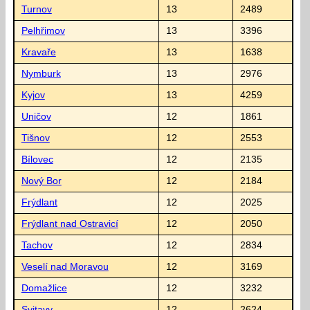
Turnov
13
2489
Pelhřimov
13
3396
Kravaře
13
1638
Nymburk
13
2976
Kyjov
13
4259
Uničov
12
1861
Tišnov
12
2553
Bílovec
12
2135
Nový Bor
12
2184
Frýdlant
12
2025
Frýdlant nad Ostravicí
12
2050
Tachov
12
2834
Veselí nad Moravou
12
3169
Domažlice
12
3232
Svitavy
12
2624