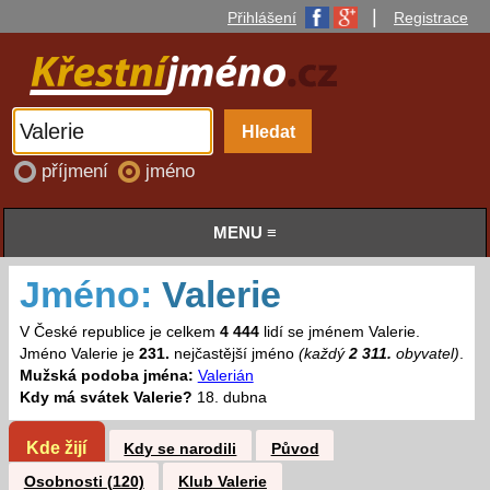
|
Přihlášení
Registrace
příjmení
jméno
MENU ≡
Jméno:
Valerie
V České republice je celkem
4 444
lidí se jménem Valerie.
Jméno Valerie je
231.
nejčastější jméno
(každý
2 311.
obyvatel)
.
Mužská podoba jména:
Valerián
Kdy má svátek Valerie?
18. dubna
Kde žijí
Kdy se narodili
Původ
Osobnosti (120)
Klub Valerie