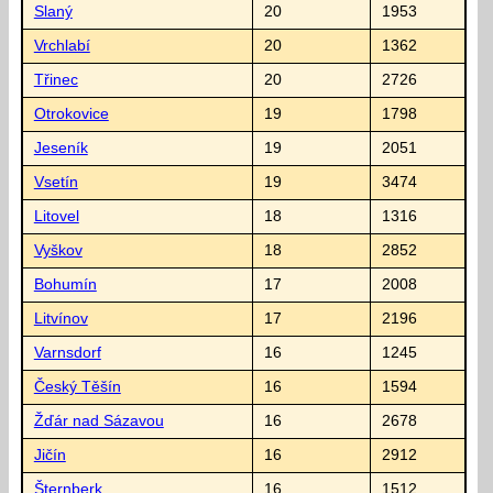
Slaný
20
1953
Vrchlabí
20
1362
Třinec
20
2726
Otrokovice
19
1798
Jeseník
19
2051
Vsetín
19
3474
Litovel
18
1316
Vyškov
18
2852
Bohumín
17
2008
Litvínov
17
2196
Varnsdorf
16
1245
Český Těšín
16
1594
Žďár nad Sázavou
16
2678
Jičín
16
2912
Šternberk
16
1512