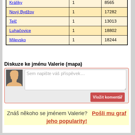
Králíky
1
8565
Nový Bydžov
1
17282
Telč
1
13013
Luhačovice
1
18802
Milevsko
1
18244
Diskuze ke jménu Valerie (mapa)
Znáš někoho se jménem
Valerie
?
Pošli mu graf
jeho popularity!