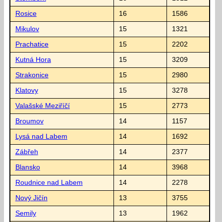
Rosice
16
1586
Mikulov
15
1321
Prachatice
15
2202
Kutná Hora
15
3209
Strakonice
15
2980
Klatovy
15
3278
Valašské Meziříčí
15
2773
Broumov
14
1157
Lysá nad Labem
14
1692
Zábřeh
14
2377
Blansko
14
3968
Roudnice nad Labem
14
2278
Nový Jičín
13
3755
Semily
13
1962