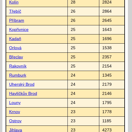
Kolín
28
2824
Třebíč
26
2864
Příbram
26
2645
Kopřivnice
25
1643
Kadaň
25
1696
Orlová
25
1538
Břeclav
25
2357
Rakovník
25
2154
Rumburk
24
1345
Uherský Brod
24
2179
Havlíčkův Brod
24
2146
Louny
24
1795
Krnov
23
1778
Ostrov
23
1185
Jihlava
23
4273