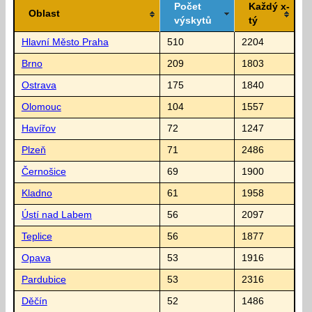
Počet
Každý x-
Oblast
výskytů
tý
Hlavní Město Praha
510
2204
Brno
209
1803
Ostrava
175
1840
Olomouc
104
1557
Havířov
72
1247
Plzeň
71
2486
Černošice
69
1900
Kladno
61
1958
Ústí nad Labem
56
2097
Teplice
56
1877
Opava
53
1916
Pardubice
53
2316
Děčín
52
1486