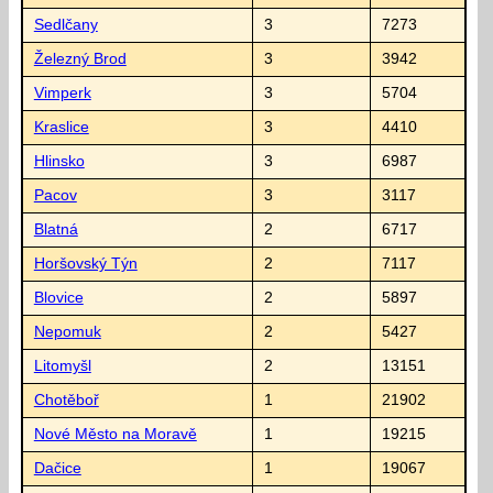
Sedlčany
3
7273
Železný Brod
3
3942
Vimperk
3
5704
Kraslice
3
4410
Hlinsko
3
6987
Pacov
3
3117
Blatná
2
6717
Horšovský Týn
2
7117
Blovice
2
5897
Nepomuk
2
5427
Litomyšl
2
13151
Chotěboř
1
21902
Nové Město na Moravě
1
19215
Dačice
1
19067