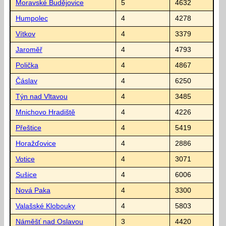
Moravské Budějovice
5
4632
Humpolec
4
4278
Vítkov
4
3379
Jaroměř
4
4793
Polička
4
4867
Čáslav
4
6250
Týn nad Vltavou
4
3485
Mnichovo Hradiště
4
4226
Přeštice
4
5419
Horažďovice
4
2886
Votice
4
3071
Sušice
4
6006
Nová Paka
4
3300
Valašské Klobouky
4
5803
Náměšť nad Oslavou
3
4420