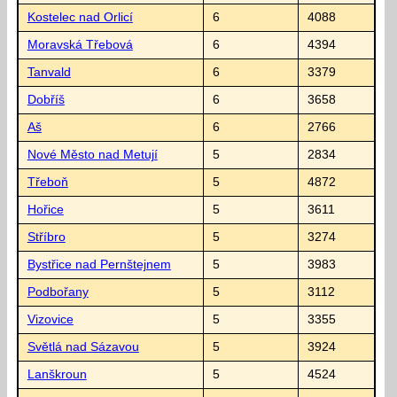
Kostelec nad Orlicí
6
4088
Moravská Třebová
6
4394
Tanvald
6
3379
Dobříš
6
3658
Aš
6
2766
Nové Město nad Metují
5
2834
Třeboň
5
4872
Hořice
5
3611
Stříbro
5
3274
Bystřice nad Pernštejnem
5
3983
Podbořany
5
3112
Vizovice
5
3355
Světlá nad Sázavou
5
3924
Lanškroun
5
4524