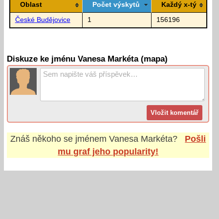
Oblast
Počet výskytů
Každý x-tý
České Budějovice
1
156196
Diskuze ke jménu Vanesa Markéta (mapa)
Znáš někoho se jménem
Vanesa Markéta
?
Pošli
mu graf jeho popularity!