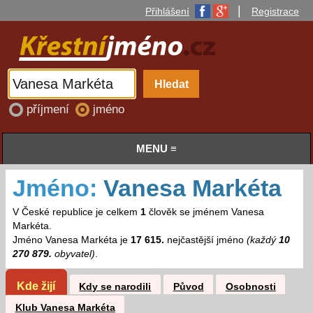
|
Přihlášení
Registrace
příjmení
jméno
MENU ≡
Jméno:
Vanesa Markéta
V České republice je celkem
1
člověk se jménem Vanesa
Markéta.
Jméno Vanesa Markéta je
17 615.
nejčastější jméno
(každý
10
270 879.
obyvatel)
.
Kde žijí
Kdy se narodili
Původ
Osobnosti
Klub Vanesa Markéta