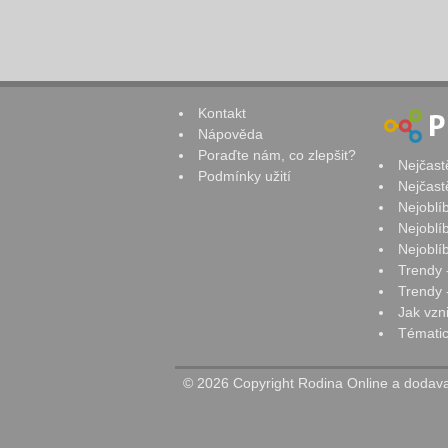
Kontakt
Nápověda
Poraďte nám, co zlepšit?
Nejčast
Podmínky užití
Nejčast
Nejoblí
Nejoblí
Nejoblí
Trendy 
Trendy -
Jak vzn
Tématic
© 2026 Copyright Rodina Online a dodavat