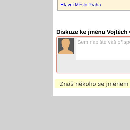
Hlavní Město Praha
Diskuze ke jménu Vojtěch 
Znáš někoho se jméne