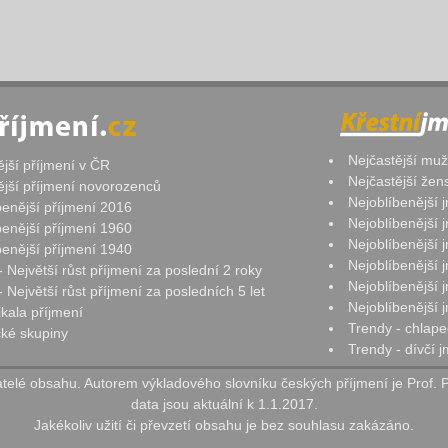
Nejčastější mu
ější příjmení v ČR
Nejčastější že
ější příjmení novorozenců
Nejoblíbenější
benější příjmení 2016
Nejoblíbenější
benější příjmení 1960
Nejoblíbenější
benější příjmení 1940
Nejoblíbenější
- Největší růst příjmení za poslední 2 roky
Nejoblíbenější
 Největší růst příjmení za posledních 5 let
Nejoblíbenější
ikala příjmení
Trendy - chlape
ké skupiny
Trendy - dívčí 
elé obsahu. Autorem výkladového slovníku českých příjmení je Prof. 
data jsou aktuální k 1.1.2017.
Jakékoliv užití či převzetí obsahu je bez souhlasu zakázáno.