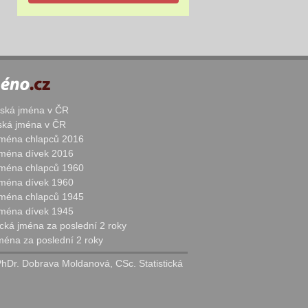
žská jména v ČR
nská jména v ČR
 jména chlapců 2016
 jména dívek 2016
 jména chlapců 1960
 jména dívek 1960
 jména chlapců 1945
 jména dívek 1945
cká jména za poslední 2 roky
jména za poslední 2 roky
PhDr. Dobrava Moldanová, CSc. Statistická