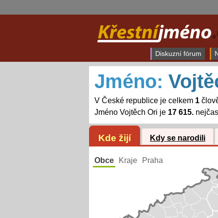
Diskuzní fórum
N
Jméno:
Vojtě
V České republice je celkem
1
člově
Jméno Vojtěch Ori je
17 615.
nejčas
Kde žijí
Kdy se narodili
Obce
Kraje
Praha