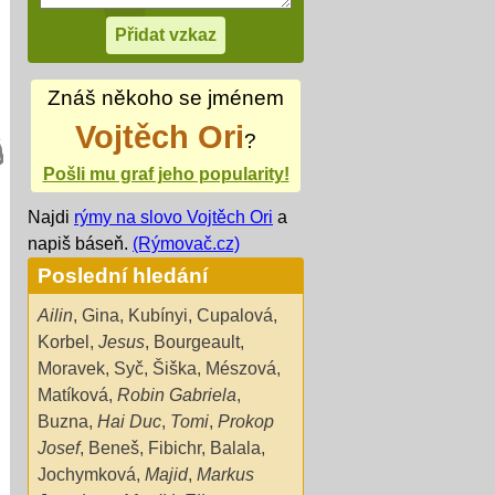
Znáš někoho se jménem
Vojtěch Ori
?
Pošli mu graf jeho popularity!
Najdi
rýmy na slovo Vojtěch Ori
a
napiš báseň.
(Rýmovač.cz)
Poslední hledání
Ailin
,
Gina
,
Kubínyi
,
Cupalová
,
Korbel
,
Jesus
,
Bourgeault
,
Moravek
,
Syč
,
Šiška
,
Mészová
,
Matíková
,
Robin Gabriela
,
Buzna
,
Hai Duc
,
Tomi
,
Prokop
Josef
,
Beneš
,
Fibichr
,
Balala
,
Jochymková
,
Majid
,
Markus