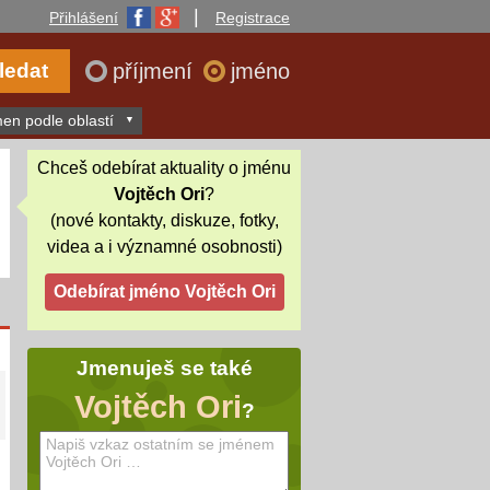
|
Přihlášení
Registrace
příjmení
jméno
en podle oblastí
Chceš odebírat aktuality o jménu
Vojtěch Ori
?
(nové kontakty, diskuze, fotky,
videa a i významné osobnosti)
Jmenuješ se také
Vojtěch Ori
?