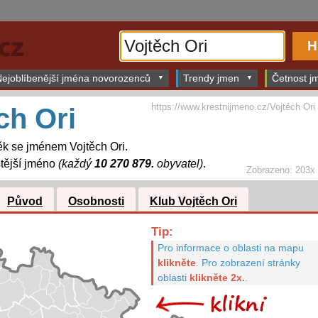
ejoblíbenější jména novorozenců
Trendy jmen
Četnost jm
https://www.krestnijmeno.cz/Vojtěch Ori
ch Ori
k se jménem Vojtěch Ori.
tější jméno
(každý
10 270 879.
obyvatel)
.
Zobrazeno: 203x
Původ
Osobnosti
Klub Vojtěch Ori
Tip:
Pro informace o oblasti na mapu
klikněte
.
Pro zobrazení stránky
oblasti
klikněte 2x.
.