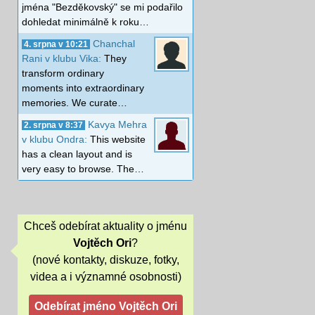
jména "Bezděkovský" se mi podařilo
dohledat minimálně k roku…
Chanchal
4. srpna v 10:21
Rani v klubu Vika:
They
transform ordinary
moments into extraordinary
memories. We curate…
Kavya Mehra
2. srpna v 8:37
v klubu Ondra:
This website
has a clean layout and is
very easy to browse. The…
Chceš odebírat aktuality o jménu
Vojtěch Ori
?
(nové kontakty, diskuze, fotky,
videa a i významné osobnosti)