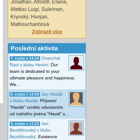
Jonathan
,
Afroditi
,
Eliana
,
Mattias Luigi
,
Suleiman
,
Krynský
,
Hunjan
,
Mathouchanhová
Zobrazit více
Poslední aktivita
Chanchal
7. srpna v 14:24
Rani v klubu Henim:
Our
team is dedicated to your
ultimate pleasure and happiness.
We…
Jan Havlát
6. srpna v 14:54
v klubu Havlát:
Příjmení
"Havlát" vzniklo odvozením
od rodného jména "Havel" s…
Jan
5. srpna v 13:22
Bezděkovský v klubu
Bezděkovský:
Existence