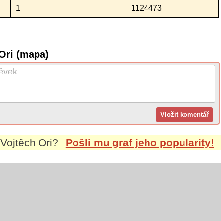
1
1124473
Ori (mapa)
m
Vojtěch Ori
?
Pošli mu graf jeho popularity!