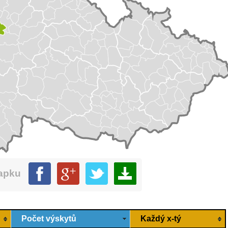
mapku
Počet výskytů
Každý x-tý