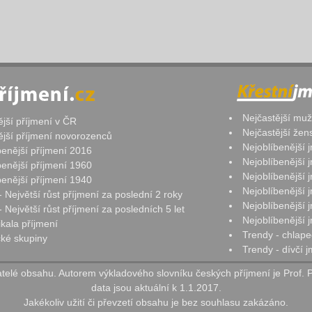
Nejčastější mu
ější příjmení v ČR
Nejčastější že
ější příjmení novorozenců
Nejoblíbenější
benější příjmení 2016
Nejoblíbenější
benější příjmení 1960
Nejoblíbenější
benější příjmení 1940
Nejoblíbenější
- Největší růst příjmení za poslední 2 roky
Nejoblíbenější
 Největší růst příjmení za posledních 5 let
Nejoblíbenější
ikala příjmení
Trendy - chlape
ké skupiny
Trendy - dívčí 
elé obsahu. Autorem výkladového slovníku českých příjmení je Prof. 
data jsou aktuální k 1.1.2017.
Jakékoliv užití či převzetí obsahu je bez souhlasu zakázáno.