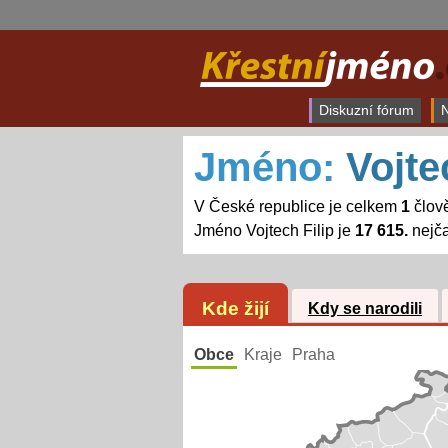
Diskuzní fórum
N
Jméno:
Vojte
V České republice je celkem
1
člově
Jméno Vojtech Filip je
17 615.
nejča
Kde žijí
Kdy se narodili
Obce
Kraje
Praha