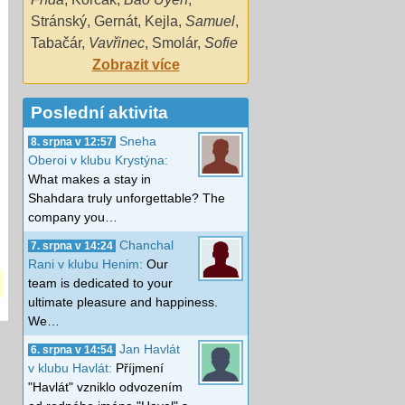
Stránský
,
Gernát
,
Kejla
,
Samuel
,
Tabačár
,
Vavřinec
,
Smolár
,
Sofie
Zobrazit více
Poslední aktivita
Sneha
8. srpna v 12:57
Oberoi v klubu Krystýna:
What makes a stay in
Shahdara truly unforgettable? The
company you…
Chanchal
7. srpna v 14:24
Rani v klubu Henim:
Our
team is dedicated to your
ultimate pleasure and happiness.
We…
Jan Havlát
6. srpna v 14:54
v klubu Havlát:
Příjmení
"Havlát" vzniklo odvozením