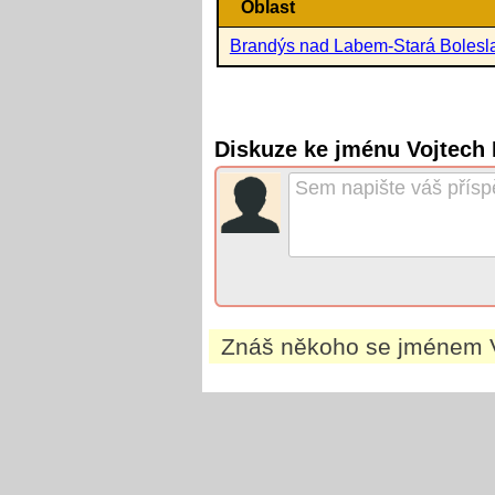
Oblast
Brandýs nad Labem-Stará Bolesl
Diskuze ke jménu Vojtech 
Znáš někoho se jménem