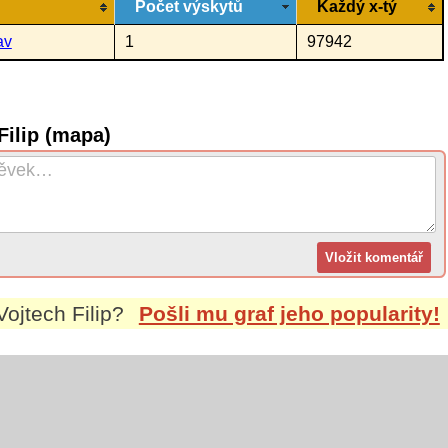
Počet výskytů
Každý x-tý
av
1
97942
Filip (mapa)
Vojtech Filip
?
Pošli mu graf jeho popularity!