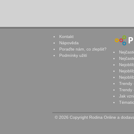
Kontakt
Nápověda
Poraďte nám, co zlepšit?
Nejčast
Podmínky užití
Nejčast
Nejoblí
Nejoblí
Nejoblí
Trendy 
Trendy -
Jak vzn
Tématic
© 2026 Copyright Rodina Online a dodavat