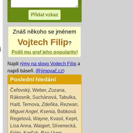
Znáš někoho se jménem
Vojtech Filip
?
Pošli mu graf jeho popularity!
Najdi
rýmy na slovo Vojtech Filip
a
napiš báseň.
(Rýmovač.cz)
Poslední hledání
Čeřovský
,
Weber
,
Zuzana
,
Rákosník
,
Suchánová
,
Tabulka
,
Haitl
,
Ternova
,
Zdeňka
,
Rezwan
,
Miguel Angel
,
Ksenia
,
Bobková
Regelová
,
Wayne
,
Kvasil
,
Keprt
,
Lisa Anna
,
Waigert
,
Slivenecká
,
Frída
,
Korčak
,
Bao Uyen
,