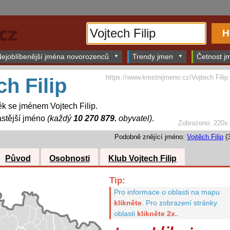
ejoblíbenější jména novorozenců
Trendy jmen
Četnost jm
https://www.krestnijmeno.cz/Vojtech Filip
ch Filip
k se jménem Vojtech Filip.
stější jméno
(každý
10 270 879.
obyvatel)
.
Zobrazeno: 220x
Podobně znějící jméno:
Vojtěch Filip
(3
Původ
Osobnosti
Klub Vojtech Filip
Tip:
Pro informace o oblasti na mapu
klikněte
.
Pro zobrazení stránky
oblasti
klikněte 2x.
.