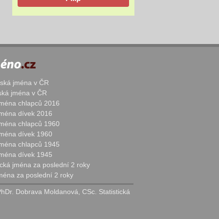
žská jména v ČR
nská jména v ČR
 jména chlapců 2016
 jména dívek 2016
 jména chlapců 1960
 jména dívek 1960
 jména chlapců 1945
 jména dívek 1945
cká jména za poslední 2 roky
jména za poslední 2 roky
PhDr. Dobrava Moldanová, CSc. Statistická