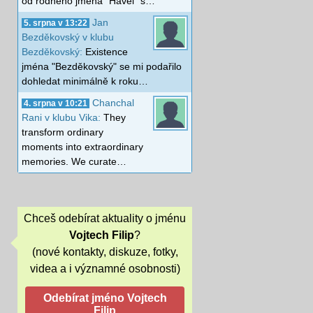
od rodného jména "Havel" s…
Jan
5. srpna v 13:22
Bezděkovský v klubu
Bezděkovský:
Existence
jména "Bezděkovský" se mi podařilo
dohledat minimálně k roku…
Chanchal
4. srpna v 10:21
Rani v klubu Vika:
They
transform ordinary
moments into extraordinary
memories. We curate…
Chceš odebírat aktuality o jménu
Vojtech Filip
?
(nové kontakty, diskuze, fotky,
videa a i významné osobnosti)