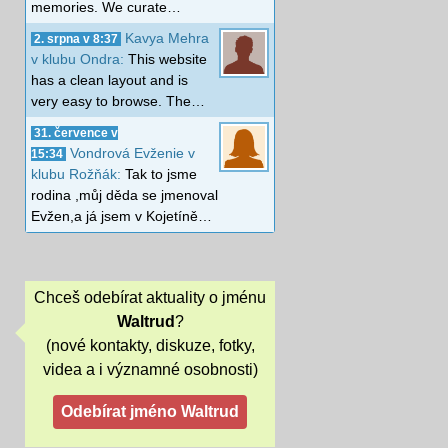
memories. We curate…
Kavya Mehra
2. srpna v 8:37
v klubu Ondra:
This website
has a clean layout and is
very easy to browse. The…
31. července v
Vondrová Evženie v
15:34
klubu Rožňák:
Tak to jsme
rodina ,můj děda se jmenoval
Evžen,a já jsem v Kojetíně…
Chceš odebírat aktuality o jménu
Waltrud
?
(nové kontakty, diskuze, fotky,
videa a i významné osobnosti)