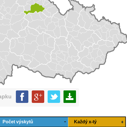
mapku
Počet výskytů
Každý x-tý