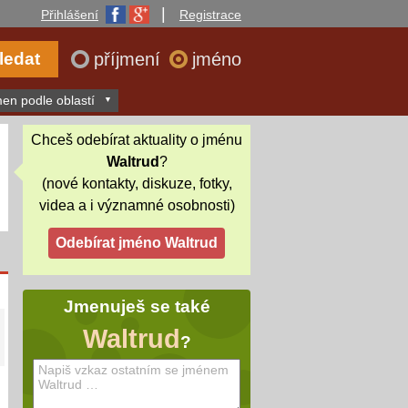
|
Přihlášení
Registrace
příjmení
jméno
en podle oblastí
Chceš odebírat aktuality o jménu
Waltrud
?
(nové kontakty, diskuze, fotky,
videa a i významné osobnosti)
Jmenuješ se také
Waltrud
?