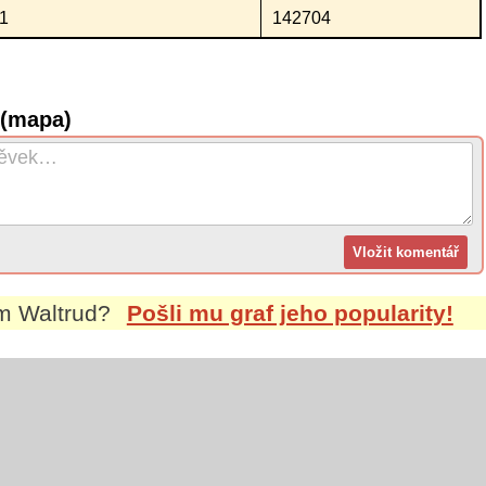
1
142704
 (mapa)
em
Waltrud
?
Pošli mu graf jeho popularity!