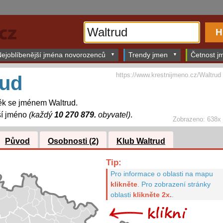
ejoblíbenější jména novorozenců
Trendy jmen
Četnost jm
https://www.krestnijmeno.cz/Waltrud
rud
ěk se jménem Waltrud.
ší jméno
(každý
10 270 879.
obyvatel)
.
Zobrazeno: 638x
Původ
Osobnosti (2)
Klub Waltrud
Tip:
Pro informace o oblasti na mapu
klikněte
.
Pro zobrazení stránky
oblasti
klikněte 2x.
.