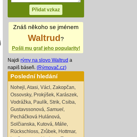
Znáš někoho se jménem
Waltrud
?
Pošli mu graf jeho popularity!
Najdi
rýmy na slovo Waltrud
a
napiš báseň.
(Rýmovač.cz)
Poslední hledání
Nohejl
,
Atasi
,
Václ
,
Zakopčan
,
Ossovsky
,
Prokýšek
,
Karászek
,
Vodrážka
,
Paulík
,
Strik
,
Csiba
,
Gustavssonová
,
Samuel
,
Pecháčková Hulánová
,
Solčianska
,
Kutová
,
Málie
,
Rückschloss
,
Zrůbek
,
Hottmar
,