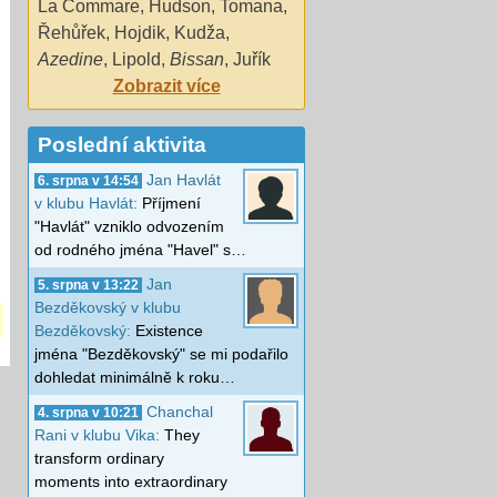
La Commare
,
Hudson
,
Tomana
,
Řehůřek
,
Hojdik
,
Kudža
,
Azedine
,
Lipold
,
Bissan
,
Juřík
Zobrazit více
Poslední aktivita
Jan Havlát
6. srpna v 14:54
v klubu Havlát:
Příjmení
"Havlát" vzniklo odvozením
od rodného jména "Havel" s…
Jan
5. srpna v 13:22
Bezděkovský v klubu
Bezděkovský:
Existence
jména "Bezděkovský" se mi podařilo
dohledat minimálně k roku…
Chanchal
4. srpna v 10:21
Rani v klubu Vika:
They
transform ordinary
moments into extraordinary