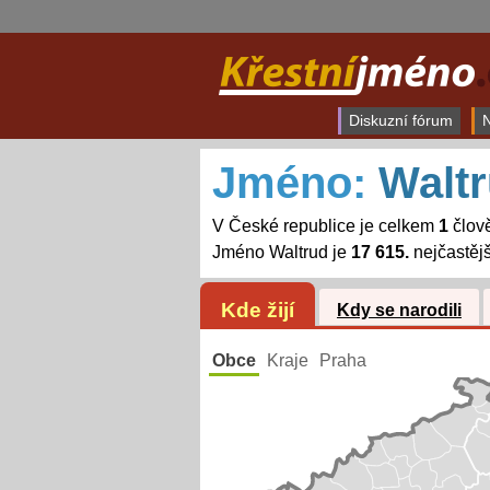
Diskuzní fórum
N
Jméno:
Walt
V České republice je celkem
1
člov
Jméno Waltrud je
17 615.
nejčastěj
Kde žijí
Kdy se narodili
Obce
Kraje
Praha