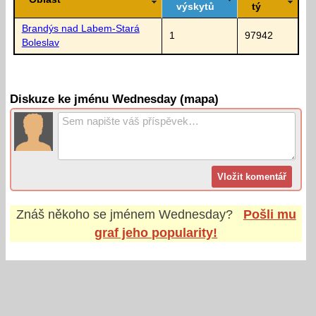
výskytů
tý
Brandýs nad Labem-Stará
1
97942
Boleslav
Diskuze ke jménu Wednesday (mapa)
Znáš někoho se jménem
Wednesday
?
Pošli mu
graf jeho popularity!