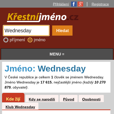
|
Přihlášení
Registrace
příjmení
jméno
MENU ≡
Jméno:
Wednesday
V České republice je celkem
1
člověk se jménem Wednesday.
Jméno Wednesday je
17 615.
nejčastější jméno
(každý
10 270
879.
obyvatel)
.
Kde žijí
Kdy se narodili
Původ
Osobnosti
Klub Wednesday