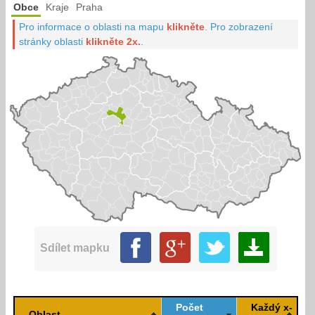
Obce
Kraje
Praha
Pro informace o oblasti na mapu
klikněte
.
Pro zobrazení
stránky oblasti
klikněte 2x.
.
Sdílet mapku
Počet
Každý x-
Oblast