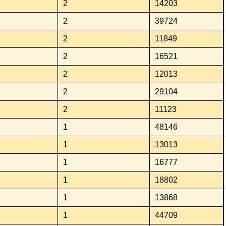
2
14203
2
39724
2
11849
2
16521
2
12013
2
29104
2
11123
1
48146
1
13013
1
16777
1
18802
1
13868
1
44709