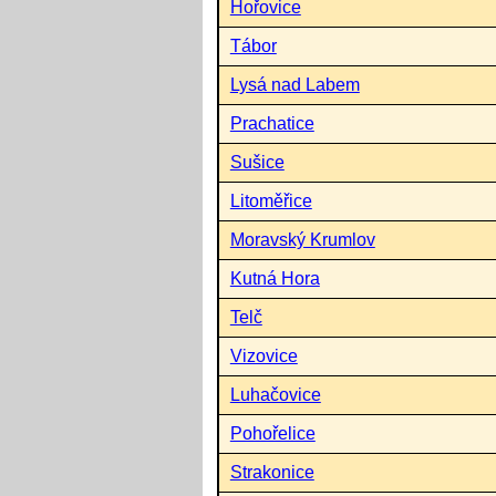
Hořovice
Tábor
Lysá nad Labem
Prachatice
Sušice
Litoměřice
Moravský Krumlov
Kutná Hora
Telč
Vizovice
Luhačovice
Pohořelice
Strakonice