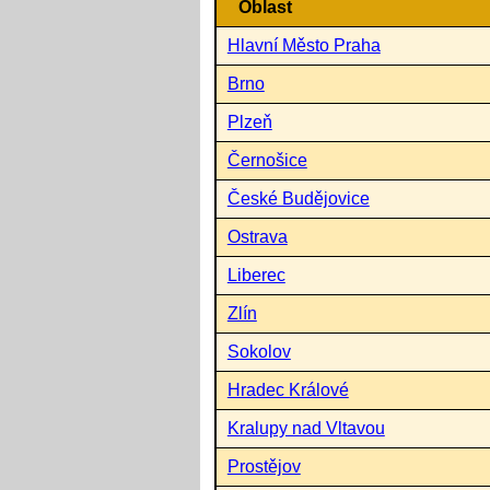
Oblast
Hlavní Město Praha
Brno
Plzeň
Černošice
České Budějovice
Ostrava
Liberec
Zlín
Sokolov
Hradec Králové
Kralupy nad Vltavou
Prostějov