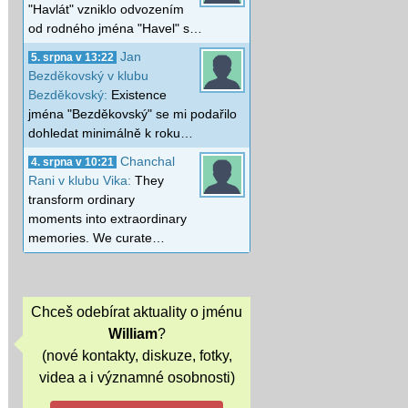
"Havlát" vzniklo odvozením
od rodného jména "Havel" s…
Jan
5. srpna v 13:22
Bezděkovský v klubu
Bezděkovský:
Existence
jména "Bezděkovský" se mi podařilo
dohledat minimálně k roku…
Chanchal
4. srpna v 10:21
Rani v klubu Vika:
They
transform ordinary
moments into extraordinary
memories. We curate…
Chceš odebírat aktuality o jménu
William
?
(nové kontakty, diskuze, fotky,
videa a i významné osobnosti)