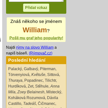
Znáš někoho se jménem
William
?
Pošli mu graf jeho popularity!
Najdi
rýmy na slovo William
a
napiš báseň.
(Rýmovač.cz)
Poslední hledání
Palacký
,
Galbavý
,
Piterman
,
Törvenyiová
,
Květuše
,
Sittová
,
Thuraya
,
Popadinec
,
Tilichtr
,
Hurdíková
,
Zet
,
Stěhule
,
Anna
Mila
,
Zoey Belainesh
,
Místecký
,
Koháková Rozumová
,
Dávila
Castillo
,
Tadeáš
,
Čičmanec
,