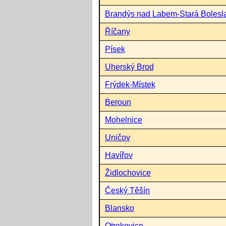
Brandýs nad Labem-Stará Bolesl
Říčany
Písek
Uherský Brod
Frýdek-Místek
Beroun
Mohelnice
Uničov
Havířov
Židlochovice
Český Těšín
Blansko
Otrokovice