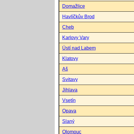
Domažlice
Havlíčkův Brod
Cheb
Karlovy Vary
Ústí nad Labem
Klatovy
Aš
Svitavy
Jihlava
Vsetín
Opava
Slaný
Olomouc