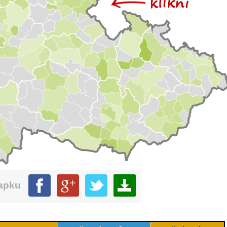
mapku