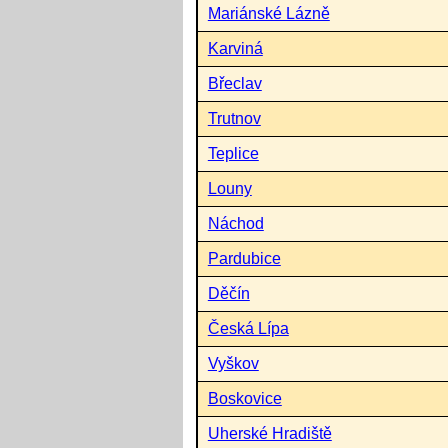
Mariánské Lázně
Karviná
Břeclav
Trutnov
Teplice
Louny
Náchod
Pardubice
Děčín
Česká Lípa
Vyškov
Boskovice
Uherské Hradiště