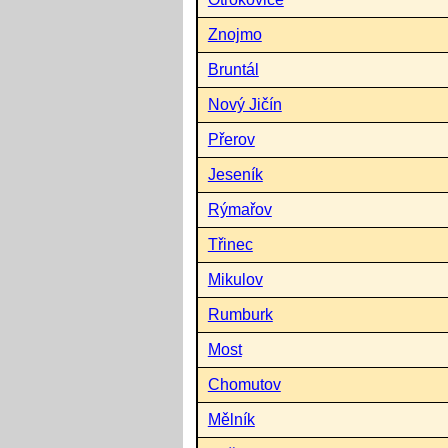
Znojmo
Bruntál
Nový Jičín
Přerov
Jeseník
Rýmařov
Třinec
Mikulov
Rumburk
Most
Chomutov
Mělník