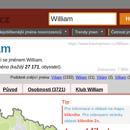
ejoblíbenější jména novorozenců
Trendy jmen
Četnost jm
https://www.krestnijmeno.cz/William
am
dí se jménem William.
jméno
(každý
27 171.
obyvatel)
.
Zobrazeno: 7 900x
Podobně znějící jména:
Viliam
(1332),
Wiliam
(11),
Viliám
(2),
Villiam
(1
Původ
Osobnosti (3721)
Klub William
Tip:
Pro informace o oblasti na mapu
klikněte
.
Pro zobrazení stránky
oblasti
klikněte 2x.
.