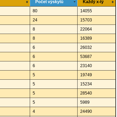
Počet výskytů
Každý x-tý
80
14055
24
15703
8
22064
8
16389
6
26032
6
53687
6
23140
5
19749
5
15234
5
28540
5
5989
4
24490