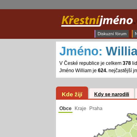
Diskuzní fórum
N
Jméno:
Willi
V České republice je celkem
378
li
Jméno William je
624.
nejčastější 
Kde žijí
Kdy se narodili
Obce
Kraje
Praha