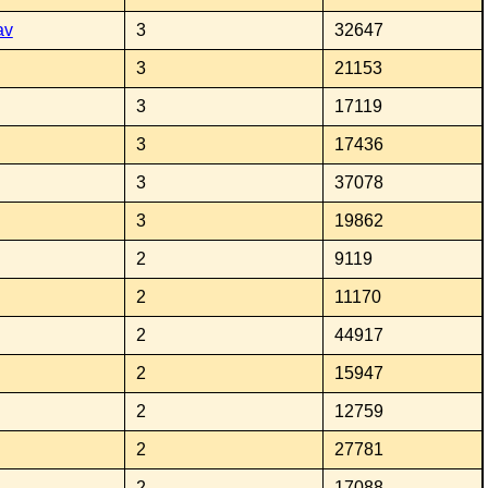
av
3
32647
3
21153
3
17119
3
17436
3
37078
3
19862
2
9119
2
11170
2
44917
2
15947
2
12759
2
27781
2
17088