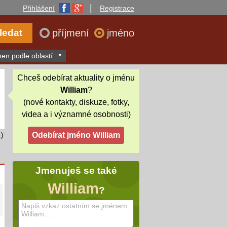
|
Přihlášení
Registrace
příjmení
jméno
en podle oblastí
Chceš odebírat aktuality o jménu
William
?
(nové kontakty, diskuze, fotky,
videa a i významné osobnosti)
)
Jmenuješ se také
William
?