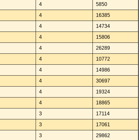
4
5850
4
16385
4
14734
4
15806
4
26289
4
10772
4
14986
4
30697
4
19324
4
18865
3
17114
3
17061
3
29862