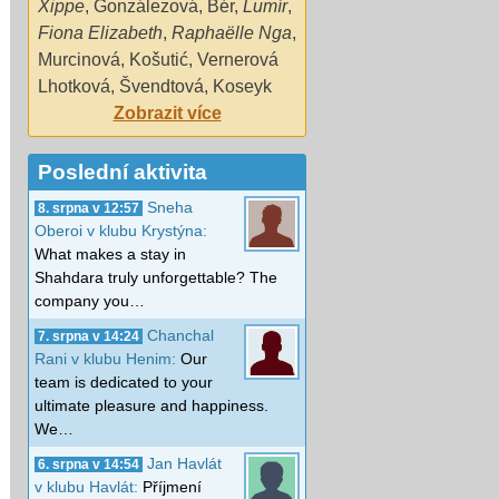
Xippe
,
Gonzálezová
,
Bér
,
Lumír
,
Fiona Elizabeth
,
Raphaëlle Nga
,
Murcinová
,
Košutić
,
Vernerová
Lhotková
,
Švendtová
,
Koseyk
Zobrazit více
Poslední aktivita
Sneha
8. srpna v 12:57
Oberoi v klubu Krystýna:
What makes a stay in
Shahdara truly unforgettable? The
company you…
Chanchal
7. srpna v 14:24
Rani v klubu Henim:
Our
team is dedicated to your
ultimate pleasure and happiness.
We…
Jan Havlát
6. srpna v 14:54
v klubu Havlát:
Příjmení