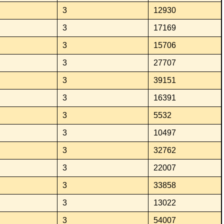
3
12930
3
17169
3
15706
3
27707
3
39151
3
16391
3
5532
3
10497
3
32762
3
22007
3
33858
3
13022
3
54007