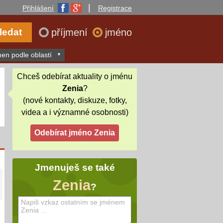
|
Přihlášení
Registrace
příjmení
jméno
en podle oblastí
Chceš odebírat aktuality o jménu
Zenia
?
(nové kontakty, diskuze, fotky,
videa a i významné osobnosti)
Jmenuješ se také
Zenia
?