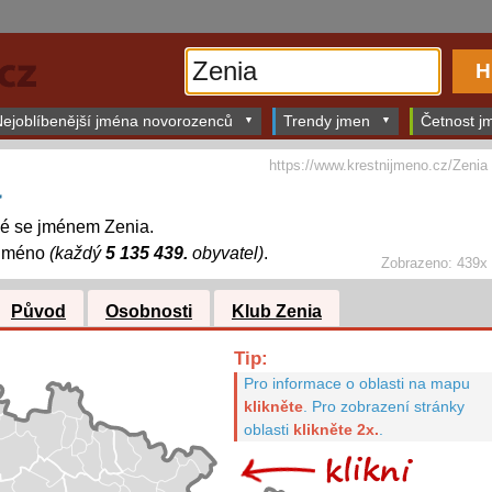
ejoblíbenější jména novorozenců
Trendy jmen
Četnost jm
https://www.krestnijmeno.cz/Zenia
a
dé se jménem Zenia.
 jméno
(každý
5 135 439.
obyvatel)
.
Zobrazeno: 439x
Původ
Osobnosti
Klub Zenia
Tip:
Pro informace o oblasti na mapu
klikněte
.
Pro zobrazení stránky
oblasti
klikněte 2x.
.