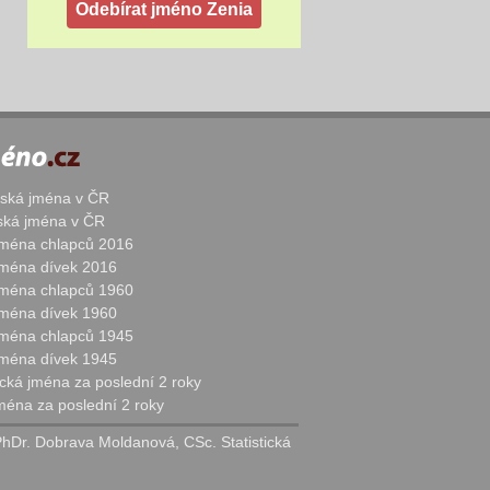
žská jména v ČR
nská jména v ČR
 jména chlapců 2016
 jména dívek 2016
 jména chlapců 1960
 jména dívek 1960
 jména chlapců 1945
 jména dívek 1945
cká jména za poslední 2 roky
jména za poslední 2 roky
PhDr. Dobrava Moldanová, CSc. Statistická