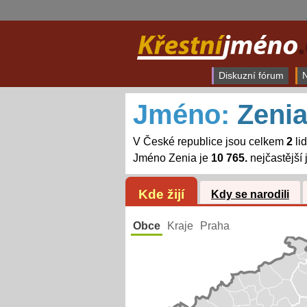
Diskuzní fórum
N
Jméno:
Zeni
V České republice jsou celkem
2
li
Jméno Zenia je
10 765.
nejčastější
Kde žijí
Kdy se narodili
Obce
Kraje
Praha