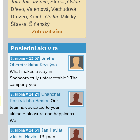
Jaroslav
,
Jasmin
,
Šlerka
,
Oskar
,
Dřevo
,
Valentová
,
Vachudová
,
Drozen
,
Korch
,
Cailin
,
Milický
,
Šťavka
,
Šiňanský
Zobrazit více
Poslední aktivita
Sneha
8. srpna v 12:57
Oberoi v klubu Krystýna:
What makes a stay in
Shahdara truly unforgettable? The
company you…
Chanchal
7. srpna v 14:24
Rani v klubu Henim:
Our
team is dedicated to your
ultimate pleasure and happiness.
We…
Jan Havlát
6. srpna v 14:54
v klubu Havlát:
Příjmení