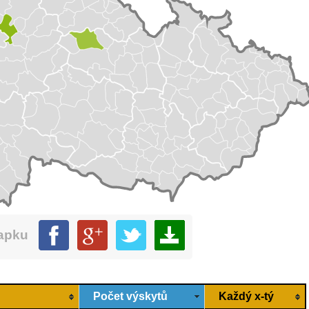
mapku
Počet výskytů
Každý x-tý