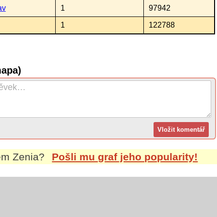
av
1
97942
1
122788
mapa)
nem
Zenia
?
Pošli mu graf jeho popularity!