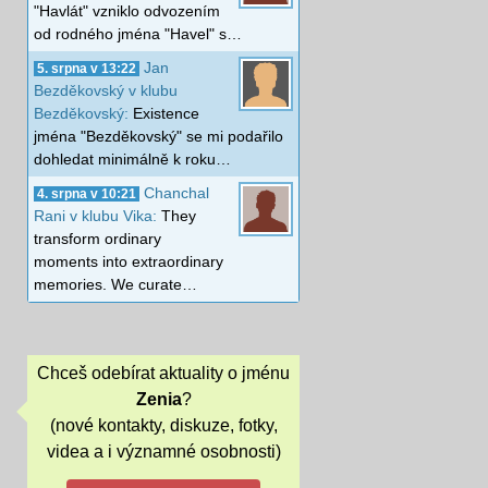
"Havlát" vzniklo odvozením
od rodného jména "Havel" s…
Jan
5. srpna v 13:22
Bezděkovský v klubu
Bezděkovský:
Existence
jména "Bezděkovský" se mi podařilo
dohledat minimálně k roku…
Chanchal
4. srpna v 10:21
Rani v klubu Vika:
They
transform ordinary
moments into extraordinary
memories. We curate…
Chceš odebírat aktuality o jménu
Zenia
?
(nové kontakty, diskuze, fotky,
videa a i významné osobnosti)