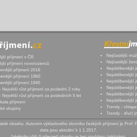
Nejčastější mu
ější příjmení v ČR
Nejčastější že
ější příjmení novorozenců
Nejoblíbenější
benější příjmení 2016
Nejoblíbenější
benější příjmení 1960
Nejoblíbenější
benější příjmení 1940
Nejoblíbenější
- Největší růst příjmení za poslední 2 roky
Nejoblíbenější
 Největší růst příjmení za posledních 5 let
Nejoblíbenější
ikala příjmení
Trendy - chlape
ké skupiny
Trendy - dívčí 
elé obsahu. Autorem výkladového slovníku českých příjmení je Prof. 
data jsou aktuální k 1.1.2017.
Jakékoliv užití či převzetí obsahu je bez souhlasu zakázáno.