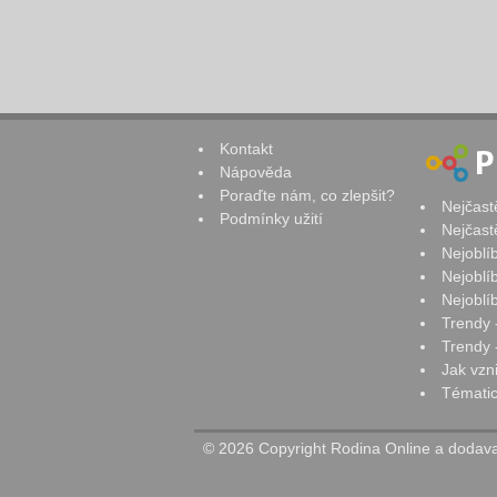
Kontakt
Nápověda
Poraďte nám, co zlepšit?
Nejčast
Podmínky užití
Nejčast
Nejoblí
Nejoblí
Nejoblí
Trendy 
Trendy -
Jak vzn
Tématic
© 2026 Copyright Rodina Online a dodavat