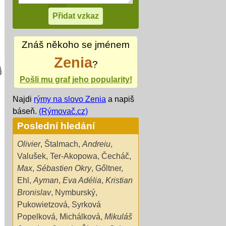
Znáš někoho se jménem
Zenia
?
Pošli mu graf jeho popularity!
Najdi
rýmy na slovo Zenia
a napiš
báseň.
(Rýmovač.cz)
Poslední hledání
Olivier
,
Štalmach
,
Andreiu
,
Valušek
,
Ter-Akopowa
,
Čecháč
,
Max
,
Sébastien Okry
,
Gőltner
,
Ehl
,
Ayman
,
Eva Adélia
,
Kristian
Bronislav
,
Nymburský
,
Pukowietzová
,
Syrková
Popelková
,
Michálková
,
Mikuláš