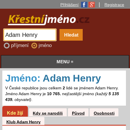
|
Přihlášení
Registrace
příjmení
jméno
MENU ≡
Jméno:
Adam Henry
V České republice jsou celkem
2
lidé se jménem Adam Henry.
Jméno Adam Henry je
10 765.
nejčastější jméno
(každý
5 135
439.
obyvatel)
.
Kde žijí
Kdy se narodili
Původ
Osobnosti
Klub Adam Henry