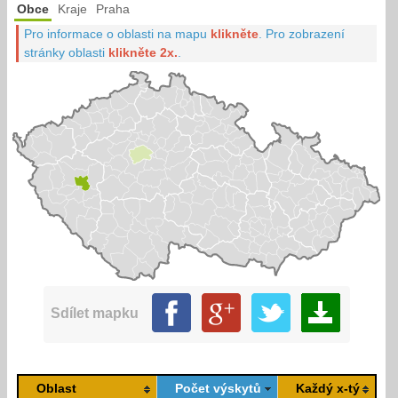
Obce
Kraje
Praha
Pro informace o oblasti na mapu
klikněte
.
Pro zobrazení
stránky oblasti
klikněte 2x.
.
Sdílet mapku
Oblast
Počet výskytů
Každý x-tý