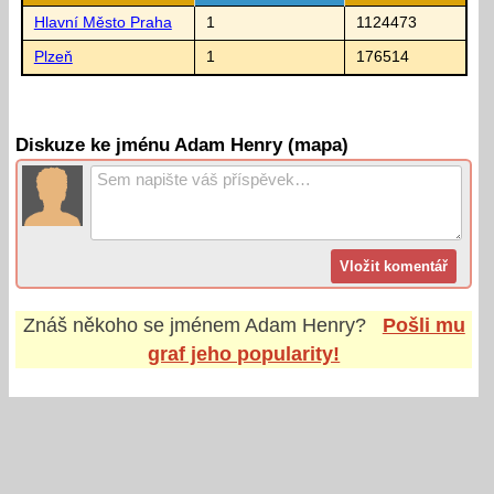
Hlavní Město Praha
1
1124473
Plzeň
1
176514
Diskuze ke jménu Adam Henry (mapa)
Znáš někoho se jménem
Adam Henry
?
Pošli mu
graf jeho popularity!