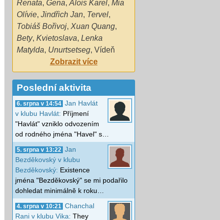
Renata
,
Gena
,
Alois Karel
,
Mia
Olívie
,
Jindřich Jan
,
Tervel
,
Tobiáš Bořivoj
,
Xuan Quang
,
Bety
,
Kvietoslava
,
Lenka
Matylda
,
Unurtsetseg
,
Vídeň
Zobrazit více
Poslední aktivita
Jan Havlát
6. srpna v 14:54
v klubu Havlát:
Příjmení
"Havlát" vzniklo odvozením
od rodného jména "Havel" s…
Jan
5. srpna v 13:22
Bezděkovský v klubu
Bezděkovský:
Existence
jména "Bezděkovský" se mi podařilo
dohledat minimálně k roku…
Chanchal
4. srpna v 10:21
Rani v klubu Vika:
They