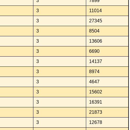
3
7899
3
11014
3
27345
3
8504
3
13606
3
6690
3
14137
3
8974
3
4647
3
15602
3
16391
3
21873
3
12678