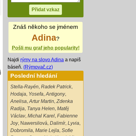
Znáš někoho se jménem
Adina
?
Pošli mu graf jeho popularity!
Najdi
rýmy na slovo Adina
a napiš
báseň.
(Rýmovač.cz)
Poslední hledání
Stella-Rayén
,
Radek Patrick
,
Hodaja
,
Yosefa
,
Antigony
,
Anelisa
,
Artur Martin
,
Zdenka
Radija
,
Tanya Helen
,
Matěj
Václav
,
Michal Karel
,
Fabienne
Joy
,
Nawersilová
,
Dalimír
,
Lyvia
,
Dobromila
,
Marie Lejla
,
Sofie