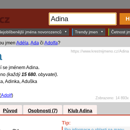
ejoblíbenější jména novorozenců
Trendy jmen
Četnost jm
bou jmen
Adéla
,
Ada
či
Adolfa
?
https://www.krestnijmeno.cz/Adina
a
dí se jménem Adina.
éno
(každý
15 680.
obyvatel)
.
a, Adinka, Aduška
(
Adolf
)
Zobrazeno: 14 893x
Původ
Osobnosti (7)
Klub Adina
Tip:
Pro informace o oblasti na mapu