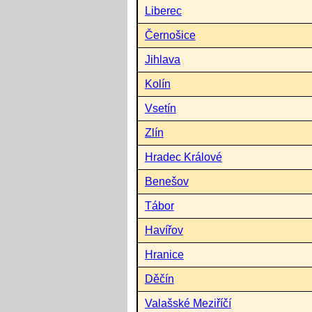
Liberec
Černošice
Jihlava
Kolín
Vsetín
Zlín
Hradec Králové
Benešov
Tábor
Havířov
Hranice
Děčín
Valašské Meziříčí