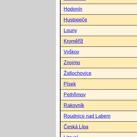
Hodonín
Hustopeče
Louny
Kroměříž
Vyškov
Znojmo
Židlochovice
Písek
Pelhřimov
Rakovník
Roudnice nad Labem
Česká Lípa