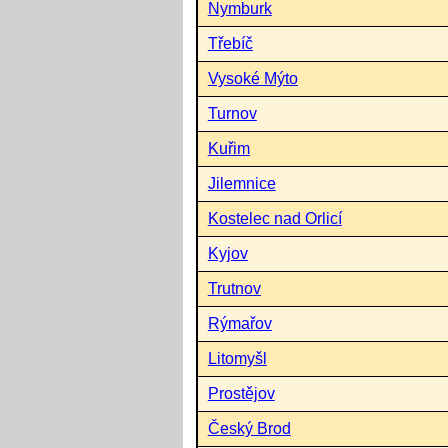
Nymburk
Třebíč
Vysoké Mýto
Turnov
Kuřim
Jilemnice
Kostelec nad Orlicí
Kyjov
Trutnov
Rýmařov
Litomyšl
Prostějov
Český Brod