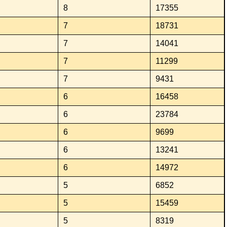
8
17355
7
18731
7
14041
7
11299
7
9431
6
16458
6
23784
6
9699
6
13241
6
14972
5
6852
5
15459
5
8319