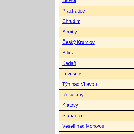
Litovel
Prachatice
Chrudim
Semily
Český Krumlov
Bílina
Kadaň
Lovosice
Týn nad Vltavou
Rokycany
Klatovy
Šlapanice
Veselí nad Moravou