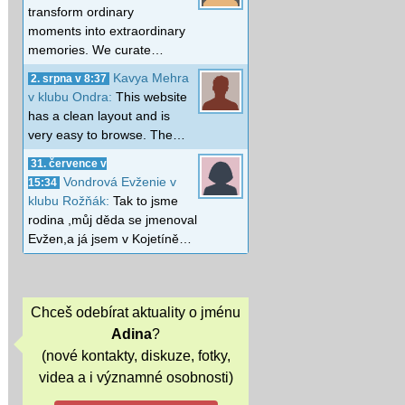
transform ordinary
moments into extraordinary
memories. We curate…
Kavya Mehra
2. srpna v 8:37
v klubu Ondra:
This website
has a clean layout and is
very easy to browse. The…
31. července v
Vondrová Evženie v
15:34
klubu Rožňák:
Tak to jsme
rodina ,můj děda se jmenoval
Evžen,a já jsem v Kojetíně…
Chceš odebírat aktuality o jménu
Adina
?
(nové kontakty, diskuze, fotky,
videa a i významné osobnosti)