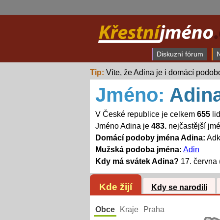
Diskuzní fórum
N
Tip:
Víte, že Adina je i domácí podo
Jméno:
Adin
V České republice je celkem
655
li
Jméno Adina je
483.
nejčastější jm
Domácí podoby jména Adina:
Adk
Mužská podoba jména:
Adin
Kdy má svátek Adina?
17. června 
Kde žijí
Kdy se narodili
Obce
Kraje
Praha