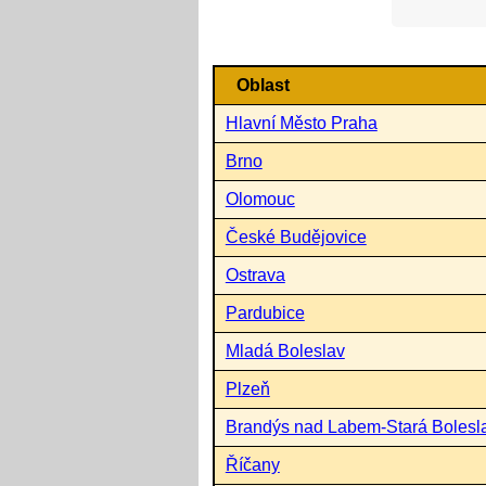
Oblast
Hlavní Město Praha
Brno
Olomouc
České Budějovice
Ostrava
Pardubice
Mladá Boleslav
Plzeň
Brandýs nad Labem-Stará Bolesl
Říčany