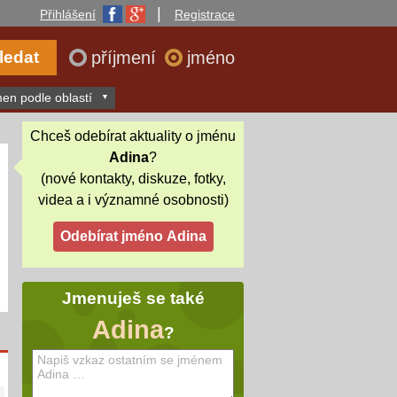
|
Přihlášení
Registrace
příjmení
jméno
en podle oblastí
Chceš odebírat aktuality o jménu
Adina
?
(nové kontakty, diskuze, fotky,
videa a i významné osobnosti)
Jmenuješ se také
Adina
?