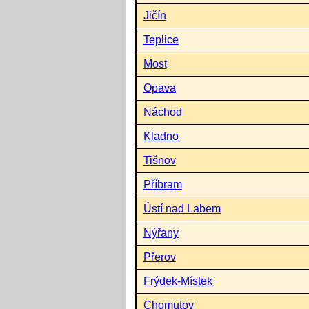
Jičín
Teplice
Most
Opava
Náchod
Kladno
Tišnov
Příbram
Ústí nad Labem
Nýřany
Přerov
Frýdek-Místek
Chomutov