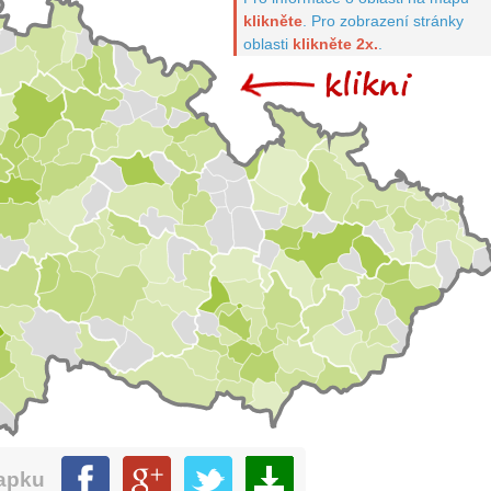
klikněte
.
Pro zobrazení stránky
oblasti
klikněte 2x.
.
mapku