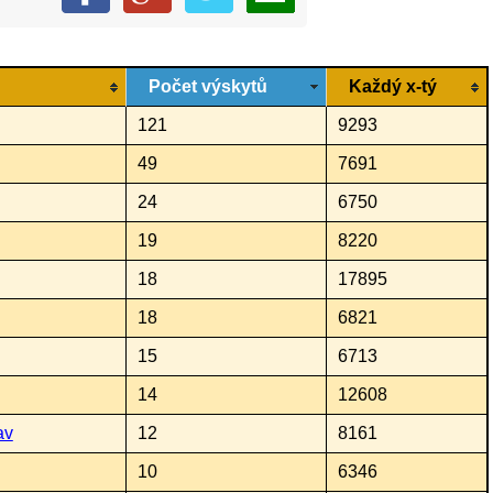
Počet výskytů
Každý x-tý
121
9293
49
7691
24
6750
19
8220
18
17895
18
6821
15
6713
14
12608
av
12
8161
10
6346