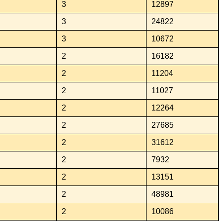
3
12897
3
24822
3
10672
2
16182
2
11204
2
11027
2
12264
2
27685
2
31612
2
7932
2
13151
2
48981
2
10086