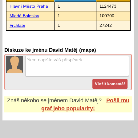
Hlavní Město Praha
1
1124473
Mladá Boleslav
1
100700
Vrchlabí
1
27242
Diskuze ke jménu David Matěj (mapa)
Znáš někoho se jménem
David Matěj
?
Pošli mu
graf jeho popularity!