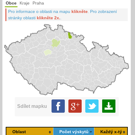
Obce
Kraje
Praha
Pro informace o oblasti na mapu
klikněte
.
Pro zobrazení
stránky oblasti
klikněte 2x.
.
Sdílet mapku
Oblast
Počet výskytů
Každý x-tý