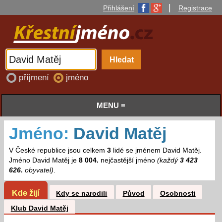
|
Přihlášení
Registrace
příjmení
jméno
MENU ≡
Jméno:
David Matěj
V České republice jsou celkem
3
lidé se jménem David Matěj.
Jméno David Matěj je
8 004.
nejčastější jméno
(každý
3 423
626.
obyvatel)
.
Kde žijí
Kdy se narodili
Původ
Osobnosti
Klub David Matěj