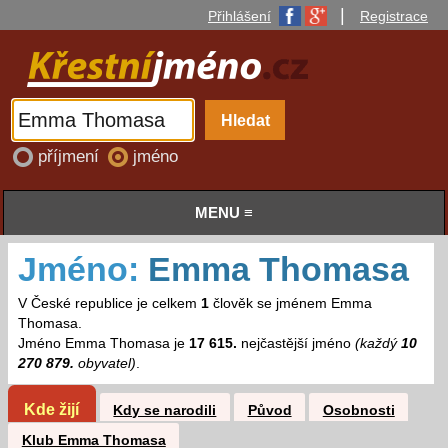
|
Přihlášení
Registrace
příjmení
jméno
MENU ≡
Jméno:
Emma Thomasa
V České republice je celkem
1
člověk se jménem Emma
Thomasa.
Jméno Emma Thomasa je
17 615.
nejčastější jméno
(každý
10
270 879.
obyvatel)
.
Kde žijí
Kdy se narodili
Původ
Osobnosti
Klub Emma Thomasa