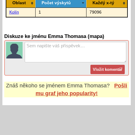
Oblast
Počet výskytů
Každý x-tý
Kolín
1
79096
Diskuze ke jménu Emma Thomasa (mapa)
Znáš někoho se jménem
Emma Thomasa
?
Pošli
mu graf jeho popularity!