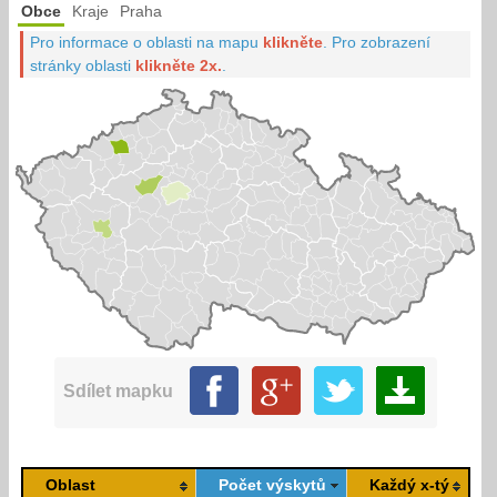
Obce
Kraje
Praha
Pro informace o oblasti na mapu
klikněte
.
Pro zobrazení
stránky oblasti
klikněte 2x.
.
Sdílet mapku
Oblast
Počet výskytů
Každý x-tý