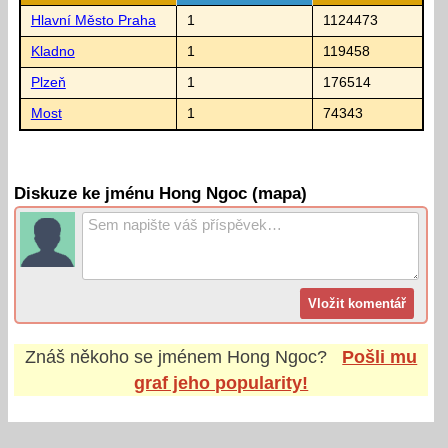
Hlavní Město Praha
1
1124473
Kladno
1
119458
Plzeň
1
176514
Most
1
74343
Diskuze ke jménu Hong Ngoc (mapa)
Znáš někoho se jménem
Hong Ngoc
?
Pošli mu
graf jeho popularity!