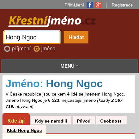
|
Přihlášení
Registrace
příjmení
jméno
MENU ≡
Jméno:
Hong Ngoc
V České republice jsou celkem
4
lidé se jménem Hong Ngoc.
Jméno Hong Ngoc je
6 523.
nejčastější jméno
(každý
2 567
719.
obyvatel)
.
Kde žijí
Kdy se narodili
Původ
Osobnosti
Klub Hong Ngoc