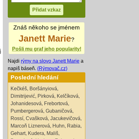
Znáš někoho se jménem
Janett Marie
?
Pošli mu graf jeho popularity!
Najdi
rýmy na slovo Janett Marie
a
napiš báseň.
(Rýmovač.cz)
Poslední hledání
Kečkéš
,
Boršányiová
,
Dimitrijević
,
Pirková
,
Kelčíková
,
Johanidesová
,
Frebortová
,
Pumbergerová
,
Gubaničová
,
Rossí
,
Cvašková
,
Jacukevičová
,
Marcoň Liznerová
,
Huhn
,
Rabia
,
Gehart
,
Kudera
,
Mališ
,