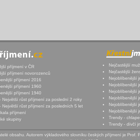
Nejčastější mu
ější příjmení v ČR
Nejčastější že
ější příjmení novorozenců
Nejoblíbenější
benější příjmení 2016
Nejoblíbenější
benější příjmení 1960
Nejoblíbenější
benější příjmení 1940
Nejoblíbenější
- Největší růst příjmení za poslední 2 roky
Nejoblíbenější
 Největší růst příjmení za posledních 5 let
Nejoblíbenější
ikala příjmení
Trendy - chlape
ké skupiny
Trendy - dívčí 
elé obsahu. Autorem výkladového slovníku českých příjmení je Prof. 