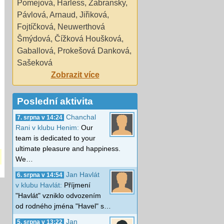
Pomejová
,
Harless
,
Zabransky
,
Pávlová
,
Arnaud
,
Jiřiková
,
Fojtíčková
,
Neuwerthová
Šmýdová
,
Čížková Houšková
,
Gaballová
,
Prokešová Danková
,
Sašeková
Zobrazit více
Poslední aktivita
Chanchal
7. srpna v 14:24
Rani v klubu Henim:
Our
team is dedicated to your
ultimate pleasure and happiness.
We…
Jan Havlát
6. srpna v 14:54
v klubu Havlát:
Příjmení
"Havlát" vzniklo odvozením
od rodného jména "Havel" s…
Jan
5. srpna v 13:22