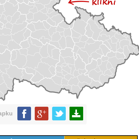
mapku