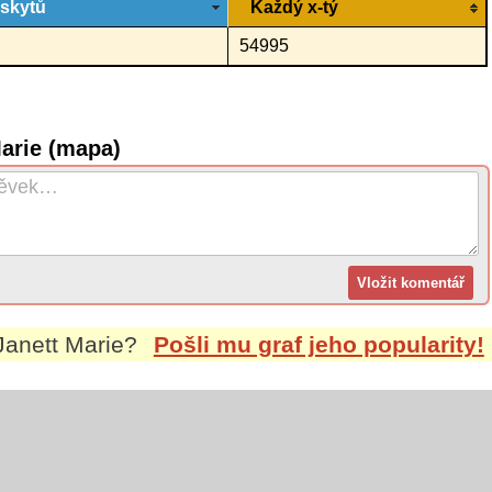
ýskytů
Každý x-tý
54995
arie (mapa)
Janett Marie
?
Pošli mu graf jeho popularity!