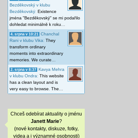
Bezděkovský v klubu
Bezděkovský:
Existence
jména "Bezděkovský" se mi podařilo
dohledat minimálně k roku…
Chanchal
4. srpna v 10:21
Rani v klubu Vika:
They
transform ordinary
moments into extraordinary
memories. We curate…
Kavya Mehra
2. srpna v 8:37
v klubu Ondra:
This website
has a clean layout and is
very easy to browse. The…
Chceš odebírat aktuality o jménu
Janett Marie
?
(nové kontakty, diskuze, fotky,
videa a i významné osobnosti)