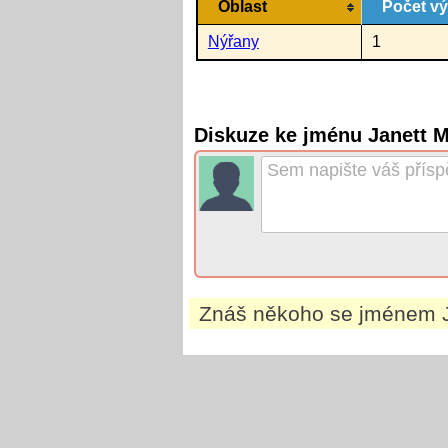
Oblast
Počet v
Nýřany
1
Diskuze ke jménu Janett M
Znáš někoho se jménem