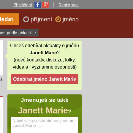
|
Přihlášení
Registrace
příjmení
jméno
en podle oblastí
Chceš odebírat aktuality o jménu
Janett Marie
?
(nové kontakty, diskuze, fotky,
videa a i významné osobnosti)
)
Jmenuješ se také
Janett Marie
?