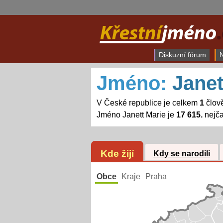
Diskuzní fórum
N
Jméno:
Janet
V České republice je celkem
1
člově
Jméno Janett Marie je
17 615.
nejča
Kde žijí
Kdy se narodili
Obce
Kraje
Praha