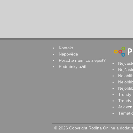
Kontakt
Nápověda
Poraďte nám, co zlepšit?
Nejčast
Podmínky užití
Nejčast
Nejoblí
Nejoblí
Nejoblí
Trendy 
Trendy -
Jak vzn
Tématic
© 2026 Copyright Rodina Online a dodavat