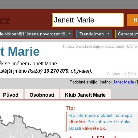
ejoblíbenější jména novorozenců
Trendy jmen
Četnost jm
https://www.krestnijmeno.cz/Janett Marie
t Marie
k se jménem Janett Marie.
stější jméno
(každý
10 270 879.
obyvatel)
.
Zobrazeno: 202x
Podobně znějící jméno:
Janet Marie
(1
Původ
Osobnosti
Klub Janett Marie
Tip:
Pro informace o oblasti na mapu
klikněte
.
Pro zobrazení stránky
oblasti
klikněte 2x.
.