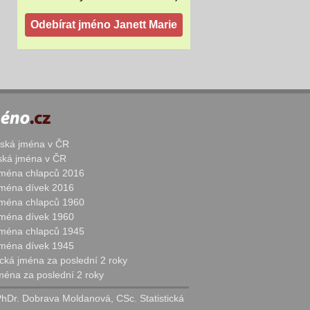
žská jména v ČR
nská jména v ČR
 jména chlapců 2016
 jména dívek 2016
 jména chlapců 1960
 jména dívek 1960
 jména chlapců 1945
 jména dívek 1945
cká jména za poslední 2 roky
jména za poslední 2 roky
PhDr. Dobrava Moldanová, CSc. Statistická