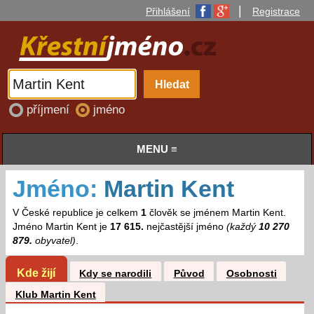
|
Přihlášení
Registrace
příjmení
jméno
MENU ≡
Jméno:
Martin Kent
V České republice je celkem
1
člověk se jménem Martin Kent.
Jméno Martin Kent je
17 615.
nejčastější jméno
(každý
10 270
879.
obyvatel)
.
Kde žijí
Kdy se narodili
Původ
Osobnosti
Klub Martin Kent