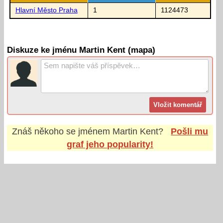
Hlavní Město Praha
1
1124473
Diskuze ke jménu Martin Kent (mapa)
Znáš někoho se jménem
Martin Kent
?
Pošli mu
graf jeho popularity!