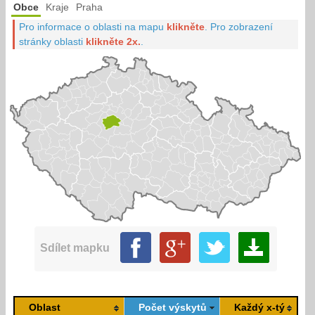
Obce
Kraje
Praha
Pro informace o oblasti na mapu
klikněte
.
Pro zobrazení
stránky oblasti
klikněte 2x.
.
Sdílet mapku
Oblast
Počet výskytů
Každý x-tý